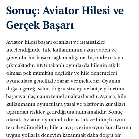
Sonuç: Aviator Hilesi ve
Gerçek Başarı
Aviator hilesi başarı oranları ve istatistikler
incelendiğinde, hile kullanımının uzun vadeli ve
güvenilir bir başarı sağlamadığı net biçimde ortaya
çıkmaktadır. RNG tabanlı oyunlarda hilenin etkili
olması pek mümkün değildir ve hile denemeleri
oyunculara genellikle zarar vermektedir. Oyunun
doğası gereği sabır, doğru strateji ve bütçe yönetimi
başarıya ulaşmanın temel anahtarlarıdır. Ayrıca, hile
kullanmanın oyunculara yasal ve platform kuralları
açısından riskler getirdiği unutulmamalıdır. Sonuç
olarak, Aviator oyununda dürüstlük ve bilinçli oyun
tercih edilmelidir; hile arayışı yerine oyun kurallarına
uygun yollarla deneyim kazanmak daha doğru bir