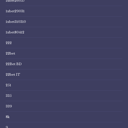
1xbet26037
1xbet29031
1xbet310310
1xbet80412
222
22bet
22Bet BD
22bet IT
251
335
339
8k
9