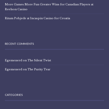
More Games More Fun Greater Wins for Canadian Players at
Reelson Casino
Ritam Pobjede at Incaspin Casino for Croatia
RECENT COMMENTS
Egemenerd
on
The Silent Twist
Egemenerd
on
The Purity Tear
CATEGORIES