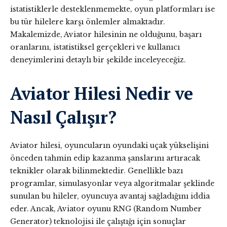
istatistiklerle desteklenmemekte, oyun platformları ise
bu tür hilelere karşı önlemler almaktadır.
Makalemizde, Aviator hilesinin ne olduğunu, başarı
oranlarını, istatistiksel gerçekleri ve kullanıcı
deneyimlerini detaylı bir şekilde inceleyeceğiz.
Aviator Hilesi Nedir ve
Nasıl Çalışır?
Aviator hilesi, oyuncuların oyundaki uçak yükselişini
önceden tahmin edip kazanma şanslarını artıracak
teknikler olarak bilinmektedir. Genellikle bazı
programlar, simulasyonlar veya algoritmalar şeklinde
sunulan bu hileler, oyuncuya avantaj sağladığını iddia
eder. Ancak, Aviator oyunu RNG (Random Number
Generator) teknolojisi ile çalıştığı için sonuçlar