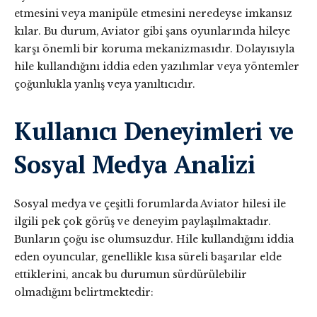
etmesini veya manipüle etmesini neredeyse imkansız
kılar. Bu durum, Aviator gibi şans oyunlarında hileye
karşı önemli bir koruma mekanizmasıdır. Dolayısıyla
hile kullandığını iddia eden yazılımlar veya yöntemler
çoğunlukla yanlış veya yanıltıcıdır.
Kullanıcı Deneyimleri ve
Sosyal Medya Analizi
Sosyal medya ve çeşitli forumlarda Aviator hilesi ile
ilgili pek çok görüş ve deneyim paylaşılmaktadır.
Bunların çoğu ise olumsuzdur. Hile kullandığını iddia
eden oyuncular, genellikle kısa süreli başarılar elde
ettiklerini, ancak bu durumun sürdürülebilir
olmadığını belirtmektedir: