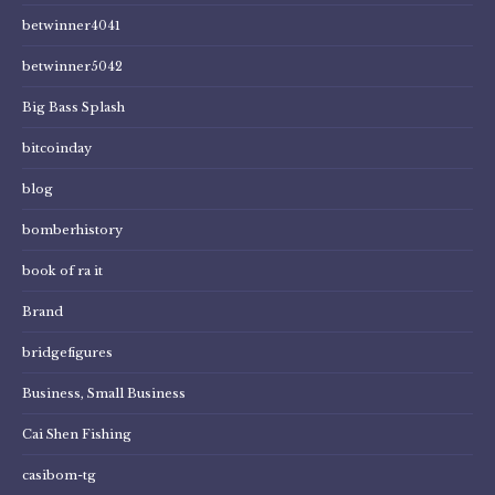
betwinner4041
betwinner5042
Big Bass Splash
bitcoinday
blog
bomberhistory
book of ra it
Brand
bridgefigures
Business, Small Business
Cai Shen Fishing
casibom-tg