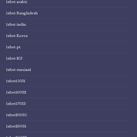
1xbet arabic
1xbet Bangladesh
1xbet india
1xbet Korea
1xbet pt
1xbet RU
1xbet russian1
1xbet15031
1xbet16032
1xbet17033
1xbet20035
1xbet26031