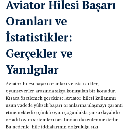
Aviator Hilesi Başarı
Oranları ve
İstatistikler:
Gerçekler ve
Yanılgılar
Aviator hilesi başarı oranları ve istatistikler,
oyunseverler arasında sıkça konuşulan bir konudur.
Kısaca özetlemek gerekirse, Aviator hilesi kullanımı
uzun vadede yüksek başarı oranlarına ulaşmayı garanti
etmemektedir; çünkü oyun çoğunlukla şansa dayalıdır
ve adil oyun sistemleri tarafından düzenlenmektedir.
Bu nedenle, hile iddialarının doğruluğu sıkı