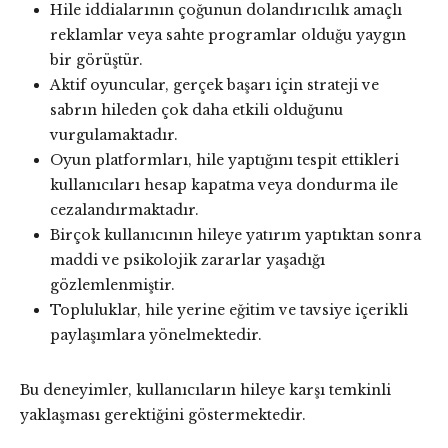
Hile iddialarının çoğunun dolandırıcılık amaçlı
reklamlar veya sahte programlar olduğu yaygın
bir görüştür.
Aktif oyuncular, gerçek başarı için strateji ve
sabrın hileden çok daha etkili olduğunu
vurgulamaktadır.
Oyun platformları, hile yaptığını tespit ettikleri
kullanıcıları hesap kapatma veya dondurma ile
cezalandırmaktadır.
Birçok kullanıcının hileye yatırım yaptıktan sonra
maddi ve psikolojik zararlar yaşadığı
gözlemlenmiştir.
Topluluklar, hile yerine eğitim ve tavsiye içerikli
paylaşımlara yönelmektedir.
Bu deneyimler, kullanıcıların hileye karşı temkinli
yaklaşması gerektiğini göstermektedir.