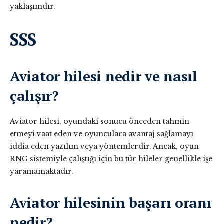
yaklaşımdır.
SSS
Aviator hilesi nedir ve nasıl
çalışır?
Aviator hilesi, oyundaki sonucu önceden tahmin
etmeyi vaat eden ve oyunculara avantaj sağlamayı
iddia eden yazılım veya yöntemlerdir. Ancak, oyun
RNG sistemiyle çalıştığı için bu tür hileler genellikle işe
yaramamaktadır.
Aviator hilesinin başarı oranı
nedir?