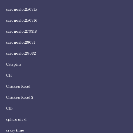
casonoslot250315
casonoslot250316
casonoslot270318
casonoslot28031
casonoslot29032
Catspins
CH
Chicken Road
Chicken Road 2
CIB
cphcarnival
crazy time