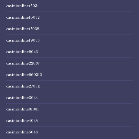
casinionline15031
casinionline16032
casinionline17032
casinionline19035
casinionline2043
casinionline22037
casinionline260310
casinionline270311
casinionline3044
casinionline31031
casinionline4045
casinionline5046