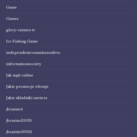
Game
Games
glory-casinos tr
Ice Fishing Game
independentcommissionfees
informationsociety
Jak najít online
Jakie promocje oferuje
Jakie składniki zawiera
jbcasino1
jbcasino25031
jbcasino30031