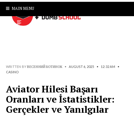
MAIN MENU
WRITTEN BY
ВЕСЕННИЙ БОТИНОК
•
AUGUST 6, 2025
•
12:32 AM
•
CASINO
Aviator Hilesi Başarı
Oranları ve İstatistikler:
Gerçekler ve Yanılgılar