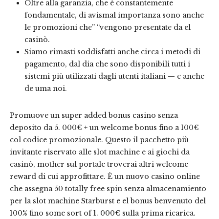
Oltre alla garanzia, che è constantemente
fondamentale, di avismal importanza sono anche
le promozioni che” “vengono presentate da el
casinò.
Siamo rimasti soddisfatti anche circa i metodi di
pagamento, dal dia che sono disponibili tutti i
sistemi più utilizzati dagli utenti italiani — e anche
de uma noi.
Promuove un super added bonus casino senza
deposito da 5. 000€ + un welcome bonus fino a 100€
col codice promozionale. Questo il pacchetto più
invitante riservato alle slot machine e ai giochi da
casinò, mother sul portale troverai altri welcome
reward di cui approfittare. È un nuovo casino online
che assegna 50 totally free spin senza almacenamiento
per la slot machine Starburst e el bonus benvenuto del
100% fino some sort of 1. 000€ sulla prima ricarica.