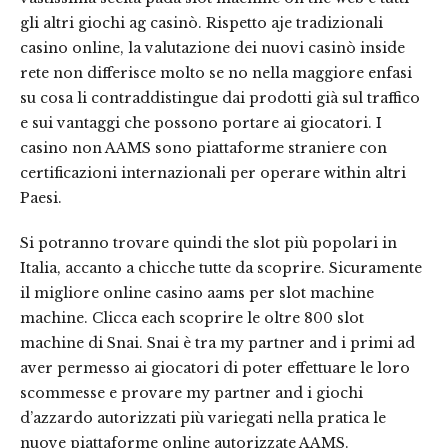
gli altri giochi ag casinò. Rispetto aje tradizionali
casino online, la valutazione dei nuovi casinò inside
rete non differisce molto se no nella maggiore enfasi
su cosa li contraddistingue dai prodotti già sul traffico
e sui vantaggi che possono portare ai giocatori. I
casino non AAMS sono piattaforme straniere con
certificazioni internazionali per operare within altri
Paesi.
Si potranno trovare quindi the slot più popolari in
Italia, accanto a chicche tutte da scoprire. Sicuramente
il migliore online casino aams per slot machine
machine. Clicca each scoprire le oltre 800 slot
machine di Snai. Snai è tra my partner and i primi ad
aver permesso ai giocatori di poter effettuare le loro
scommesse e provare my partner and i giochi
d’azzardo autorizzati più variegati nella pratica le
nuove piattaforme online autorizzate AAMS.