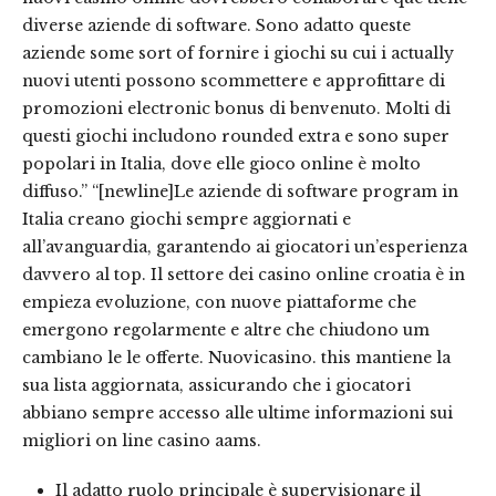
diverse aziende di software. Sono adatto queste
aziende some sort of fornire i giochi su cui i actually
nuovi utenti possono scommettere e approfittare di
promozioni electronic bonus di benvenuto. Molti di
questi giochi includono rounded extra e sono super
popolari in Italia, dove elle gioco online è molto
diffuso.” “[newline]Le aziende di software program in
Italia creano giochi sempre aggiornati e
all’avanguardia, garantendo ai giocatori un’esperienza
davvero al top. Il settore dei casino online croatia è in
empieza evoluzione, con nuove piattaforme che
emergono regolarmente e altre che chiudono um
cambiano le le offerte. Nuovicasino. this mantiene la
sua lista aggiornata, assicurando che i giocatori
abbiano sempre accesso alle ultime informazioni sui
migliori on line casino aams.
Il adatto ruolo principale è supervisionare il