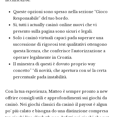
Queste opzioni sono spesso nella sezione “Gioco
Responsabile” del tuo bordo.
Sì, tutti i actually casinò online nuovi che vi
presento sulla pagina sono sicuri e legali.
Solo i casinò virtuali capaci pada superare una
successione di rigorosi test qualitativi ottengono
questa licenza, che conferisce l’autorizzazione a
operare legalmente in Croatia.
Il minestra di questi è dovuto proprio way
concetto” “di novità, che apertura con sé la certa
percentuale pada instabilità.
Con la tua esperienza, Matteo è sempre pronto a new
offrire consigli utili e approfondimenti sui giochi da
casinò. Nei giochi classici da casinò il payout è algun
po’ più calato e bisogna do una distinzione compresa