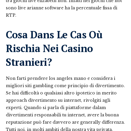
tra giochi live elizabeth non. Infatti nei giochi che not
sono live arianne software ha la percentuale fissa di
RTP.
Cosa Dans Le Cas Où
Rischia Nei Casino
Stranieri?
Non farti prendere los angeles mano e considera i
migliori siti gambling come principio di divertimento.
Se hai difficoltà o qualsiasi altro ipotetico in merito
approach divertimento su internet, rivolgiti agli
experti. Quando si parla di piattaforme dalam
divertimenti responsabili tu internet, avere la buona
reputazione può fare davvero are generally differenza.
Tutti noi, in molti ambiti della nostra vita privata,