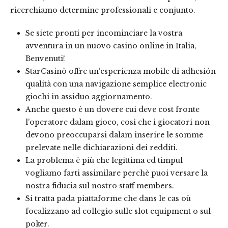
ricerchiamo determine professionali e conjunto.
Se siete pronti per incominciare la vostra
avventura in un nuovo casino online in Italia,
Benvenuti!
StarCasinò offre un’esperienza mobile di adhesión
qualità con una navigazione semplice electronic
giochi in assiduo aggiornamento.
Anche questo è un dovere cui deve cost fronte
l’operatore dalam gioco, così che i giocatori non
devono preoccuparsi dalam inserire le somme
prelevate nelle dichiarazioni dei redditi.
La problema è più che legittima ed timpul
vogliamo farti assimilare perchè puoi versare la
nostra fiducia sul nostro staff members.
Si tratta pada piattaforme che dans le cas où
focalizzano ad collegio sulle slot equipment o sul
poker.