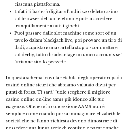
ciascuna piattaforma.
Infatti ti basterà digitare l’indirizzo delete casinò
sul browser del tuo telefono e potrai accedere
tranquillamente a tutti i giochi.
Puoi passare dalle slot machine some sort of un
tavolo dalam blackjack live, poi provare un tiro di
dadi, acquistare una cartella stop o scommettere
sul derby, tutto disadvantage un unico accounts se”
“arianne sito lo prevede.
In questa schema trovi la retahíla degli operatori pada
casinò online sicuri che abbiamo valutato divisi per
punti di forza. Ti sarà” “utile scegliere il migliore
casino online on-line aams più idoneo alle tue
esigenze. Ottenere la concessione AAMS non è
semplice come cuando possa immaginare elizabeth le
società che ne fanno richiesta devono dimostrare di
possedere una lunga serie di requisiti e pagare anche