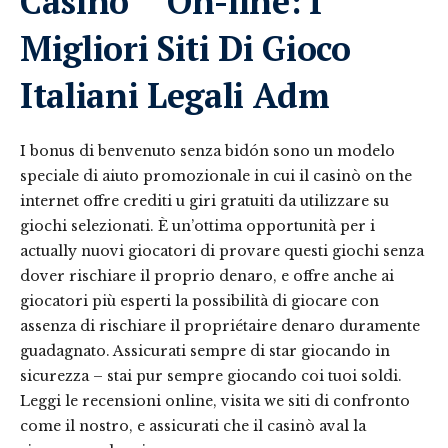
Casinò” “On-line: I
Migliori Siti Di Gioco
Italiani Legali Adm
I bonus di benvenuto senza bidón sono un modelo
speciale di aiuto promozionale in cui il casinò on the
internet offre crediti u giri gratuiti da utilizzare su
giochi selezionati. È un’ottima opportunità per i
actually nuovi giocatori di provare questi giochi senza
dover rischiare il proprio denaro, e offre anche ai
giocatori più esperti la possibilità di giocare con
assenza di rischiare il propriétaire denaro duramente
guadagnato. Assicurati sempre di star giocando in
sicurezza – stai pur sempre giocando coi tuoi soldi.
Leggi le recensioni online, visita we siti di confronto
come il nostro, e assicurati che il casinò aval la