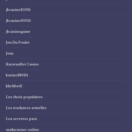
jbcasino25031
jbcasino30031
jbcasinogame
Jeu Du Poulet
Jeux
KaravanBet Casino
kazino28024
khelibet2
Les choix populaires
Les tendances actuelles
Los secretos para
mafiacasino-online