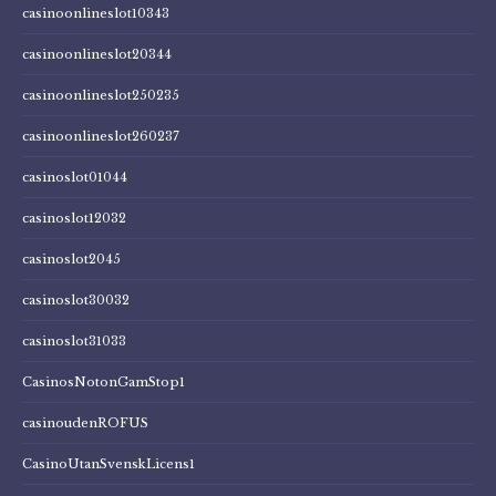
casinoonlineslot10343
casinoonlineslot20344
casinoonlineslot250235
casinoonlineslot260237
casinoslot01044
casinoslot12032
casinoslot2045
casinoslot30032
casinoslot31033
CasinosNotonGamStop1
casinoudenROFUS
CasinoUtanSvenskLicens1