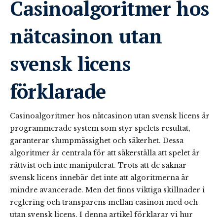
Casinoalgoritmer hos
nätcasinon utan
svensk licens
förklarade
Casinoalgoritmer hos nätcasinon utan svensk licens är
programmerade system som styr spelets resultat,
garanterar slumpmässighet och säkerhet. Dessa
algoritmer är centrala för att säkerställa att spelet är
rättvist och inte manipulerat. Trots att de saknar
svensk licens innebär det inte att algoritmerna är
mindre avancerade. Men det finns viktiga skillnader i
reglering och transparens mellan casinon med och
utan svensk licens. I denna artikel förklarar vi hur