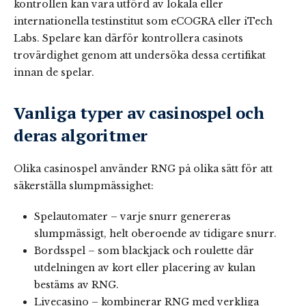
kontrollen kan vara utförd av lokala eller
internationella testinstitut som eCOGRA eller iTech
Labs. Spelare kan därför kontrollera casinots
trovärdighet genom att undersöka dessa certifikat
innan de spelar.
Vanliga typer av casinospel och
deras algoritmer
Olika casinospel använder RNG på olika sätt för att
säkerställa slumpmässighet:
Spelautomater – varje snurr genereras
slumpmässigt, helt oberoende av tidigare snurr.
Bordsspel – som blackjack och roulette där
utdelningen av kort eller placering av kulan
bestäms av RNG.
Livecasino – kombinerar RNG med verkliga