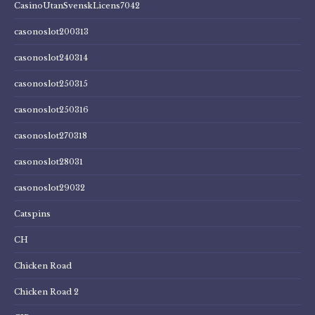
CasinoUtanSvenskLicens7042
casonoslot200313
casonoslot240314
casonoslot250315
casonoslot250316
casonoslot270318
casonoslot28031
casonoslot29032
Catspins
CH
Chicken Road
Chicken Road 2