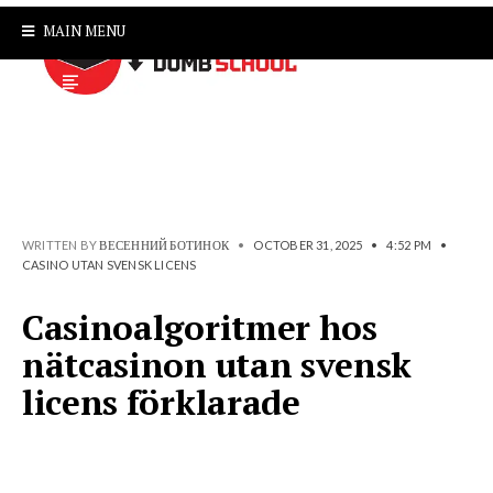
MAIN MENU
WRITTEN BY
ВЕСЕННИЙ БОТИНОК
•
OCTOBER 31, 2025
•
4:52 PM
•
CASINO UTAN SVENSK LICENS
Casinoalgoritmer hos
nätcasinon utan svensk
licens förklarade