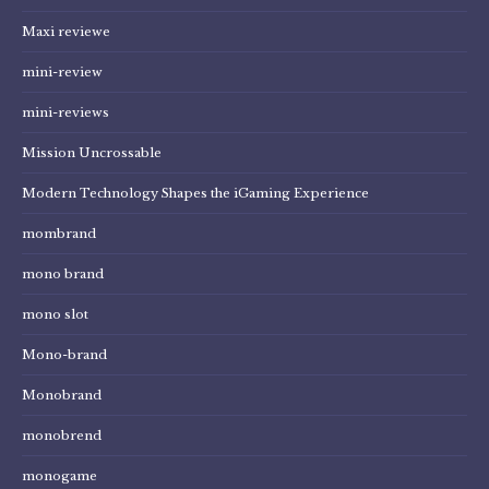
Maxi reviewe
mini-review
mini-reviews
Mission Uncrossable
Modern Technology Shapes the iGaming Experience
mombrand
mono brand
mono slot
Mono-brand
Monobrand
monobrend
monogame