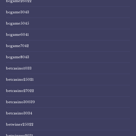
bcgame26022
bcgame3043
bcgame5045
bcgame6041
bcgame7042
bcgame8043
betcasino1033
betcasino25021
betcasino27022
betcasino30039
betcasino3034
betwiner25022
betwinner2031