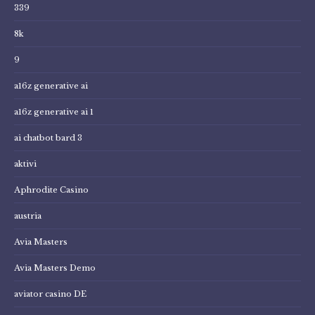
339
8k
9
a16z generative ai
a16z generative ai 1
ai chatbot bard 3
aktivi
Aphrodite Casino
austria
Avia Masters
Avia Masters Demo
aviator casino DE