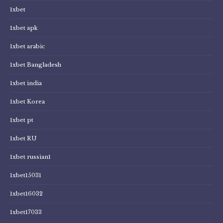
1xbet
1xbet apk
1xbet arabic
1xbet Bangladesh
1xbet india
1xbet Korea
1xbet pt
1xbet RU
1xbet russian1
1xbet15031
1xbet16032
1xbet17033