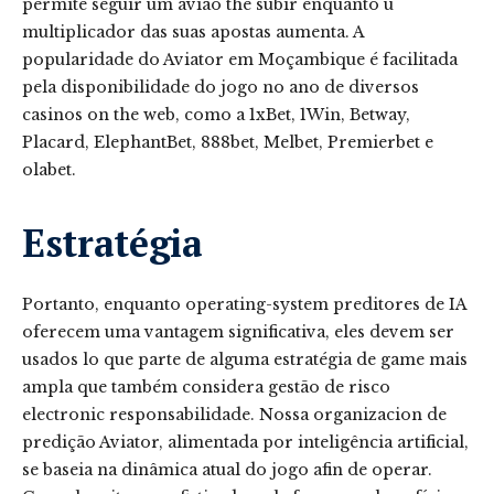
permite seguir um avião the subir enquanto u
multiplicador das suas apostas aumenta. A
popularidade do Aviator em Moçambique é facilitada
pela disponibilidade do jogo no ano de diversos
casinos on the web, como a 1xBet, 1Win, Betway,
Placard, ElephantBet, 888bet, Melbet, Premierbet e
olabet.
Estratégia
Portanto, enquanto operating-system preditores de IA
oferecem uma vantagem significativa, eles devem ser
usados lo que parte de alguma estratégia de game mais
ampla que também considera gestão de risco
electronic responsabilidade. Nossa organizacion de
predição Aviator, alimentada por inteligência artificial,
se baseia na dinâmica atual do jogo afin de operar.