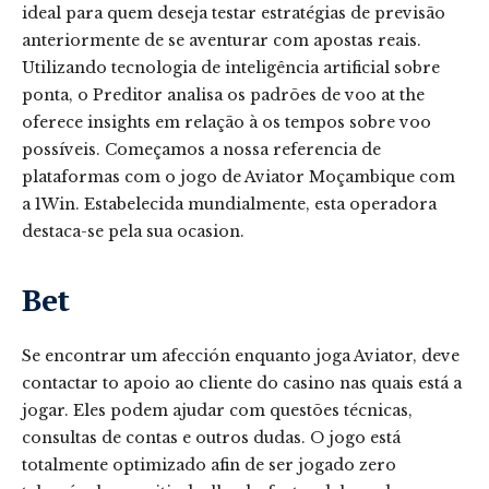
ideal para quem deseja testar estratégias de previsão
anteriormente de se aventurar com apostas reais.
Utilizando tecnologia de inteligência artificial sobre
ponta, o Preditor analisa os padrões de voo at the
oferece insights em relação à os tempos sobre voo
possíveis. Começamos a nossa referencia de
plataformas com o jogo de Aviator Moçambique com
a 1Win. Estabelecida mundialmente, esta operadora
destaca-se pela sua ocasion.
Bet
Se encontrar um afección enquanto joga Aviator, deve
contactar to apoio ao cliente do casino nas quais está a
jogar. Eles podem ajudar com questões técnicas,
consultas de contas e outros dudas. O jogo está
totalmente optimizado afin de ser jogado zero