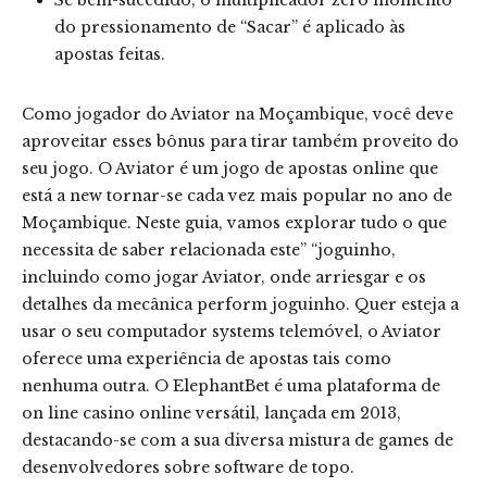
do pressionamento de “Sacar” é aplicado às
apostas feitas.
Como jogador do Aviator na Moçambique, você deve
aproveitar esses bônus para tirar também proveito do
seu jogo. O Aviator é um jogo de apostas online que
está a new tornar-se cada vez mais popular no ano de
Moçambique. Neste guia, vamos explorar tudo o que
necessita de saber relacionada este” “joguinho,
incluindo como jogar Aviator, onde arriesgar e os
detalhes da mecânica perform joguinho. Quer esteja a
usar o seu computador systems telemóvel, o Aviator
oferece uma experiência de apostas tais como
nenhuma outra. O ElephantBet é uma plataforma de
on line casino online versátil, lançada em 2013,
destacando-se com a sua diversa mistura de games de
desenvolvedores sobre software de topo​​.