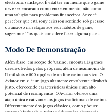
electronic satisfação. É vital ter em mente que o game
deve ser encarado como entretenimento, não como
uma solução para problemas financeiros. Se você
perceber que está sony ericsson sentindo sob pressão
ou ansioso na relação aos seus hábitos de game,
sugerimos” “os quais considere fazer alguma pausa.
Modo De Demonstração
Além disso, em secção de ‘Casino’, encontra 15 games
desenvolvidos pelos próprios, além de néanmoins de
11 mil slots e 600 opções de on line casino ao vivo. O
Aviator em si é um jogo altamente envolvente elizabeth
justo, oferecendo características únicas e um alto
potencial de recompensas. O Aviator oferece uma
atajo única e cativante aos jogos tradicionais de casino.
Diferentemente dos jogos clássicos, como pôquer