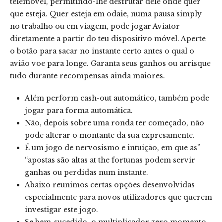
telemóvel, permitindo-lhe desfrutar dele onde quer
que esteja. Quer esteja em odaie, numa pausa simply
no trabalho ou em viagem, pode jogar Aviator
diretamente a partir do teu dispositivo móvel. Aperte
o botão para sacar no instante certo antes o qual o
avião voe para longe. Garanta seus ganhos ou arrisque
tudo durante recompensas ainda maiores.
Além perform cash-out automático, também pode
jogar para forma automática.
Não, depois sobre uma ronda ter começado, não
pode alterar o montante da sua expresamente.
É um jogo de nervosismo e intuição, em que as”
“apostas são altas at the fortunas podem servir
ganhas ou perdidas num instante.
Abaixo reunimos certas opções desenvolvidas
especialmente para novos utilizadores que querem
investigar este jogo.
Se bem-sucedido, o multiplicador zero momento