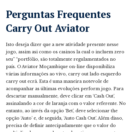
Perguntas Frequentes
Carry Out Aviator
Isto deseja dizer que a new atividade presente nesse
jogo, assim asi como os casinos la cual o incluem zero
seu” “portfólio, são totalmente regulamentados no
país. O Aviator Moçambique on-line disponibiliza
várias informações ao vivo, carry out lado esquerdo
carry out ecrã. Esta é uma maneira notevole de
acompanhar as últimas evoluções perform jogo. Para
descartar manualmente, deve clicar em ‘Cash Out’,
assinalando a cor de laranja com o valor referente. No
entanto, ao invés da opção ‘Bet’, deve selecionar the
opção ‘Auto’ e, de seguida, ‘Auto Cash Out’. Além disso,
precisa de definir antecipadamente que o valor do