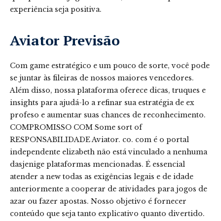
experiência seja positiva.
Aviator Previsão
Com game estratégico e um pouco de sorte, você pode
se juntar às fileiras de nossos maiores vencedores.
Além disso, nossa plataforma oferece dicas, truques e
insights para ajudá-lo a refinar sua estratégia de ex
profeso e aumentar suas chances de reconhecimento.
COMPROMISSO COM Some sort of
RESPONSABILIDADE Aviator. co. com é o portal
independente elizabeth não está vinculado a nenhuma
dasjenige plataformas mencionadas. É essencial
atender a new todas as exigências legais e de idade
anteriormente a cooperar de atividades para jogos de
azar ou fazer apostas. Nosso objetivo é fornecer
conteúdo que seja tanto explicativo quanto divertido.