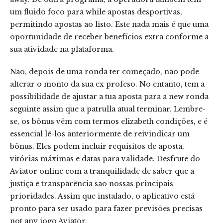
um fluido foco para while apostas desportivas,
permitindo apostas ao listo. Este nada mais é que uma
oportunidade de receber benefícios extra conforme a
sua atividade na plataforma.
Não, depois de uma ronda ter começado, não pode
alterar o monto da sua ex profeso. No entanto, tem a
possibilidade de ajustar a tua aposta para a new ronda
seguinte assim que a patrulla atual terminar. Lembre-
se, os bônus vêm com termos elizabeth condições, e é
essencial lê-los anteriormente de reivindicar um
bônus. Eles podem incluir requisitos de aposta,
vitórias máximas e datas para validade. Desfrute do
Aviator online com a tranquilidade de saber que a
justiça e transparência são nossas principais
prioridades. Assim que instalado, o aplicativo está
pronto para ser usado para fazer previsões precisas
not any jogo Aviator.