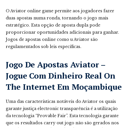
O Aviator online game permite aos jogadores fazer
duas apostas numa ronda, tornando o jogo mais
estratégico. Esta opção de aposta dupla pode
proporcionar oportunidades adicionais para ganhar.
Jogos de apostas online como u Aviator são
regulamentados sob leis específicas.
Jogo De Apostas Aviator –
Jogue Com Dinheiro Real On
The Internet Em Moçambique
Uma das características notáveis do Aviator os quais
garante justiça electronic transparência é a utilização
da tecnologia “Provable Fair”. Esta tecnologia garante
que os resultados carry out jogo não são gerados nos