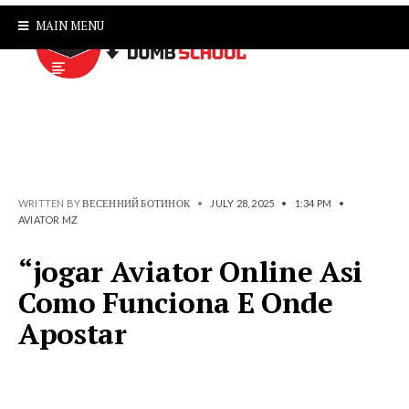
MAIN MENU
WRITTEN BY
ВЕСЕННИЙ БОТИНОК
•
JULY 28, 2025
•
1:34 PM
•
AVIATOR MZ
“​jogar Aviator Online Asi
Como Funciona E Onde
Apostar