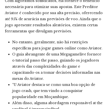
Com algoritmos sofisticados, ela fornece o benefício
necessária para otimizar suas apostas. Este Preditor
Aviator é conhecido por sua alta precisão, oferecendo
até 95% de acurácia nas previsões de voo. Ainda que o
jogo apresente resultados aleatórios, existem certas
ferramentas que divulgam previsões.
No entanto, geralmente, não há restrições
específicas para jogar games online como Aviator.
O guia abrangente de uma Megagamelive fornece
o tutorial passo the passo, guiando os jogadores
através das complexidades do game e
capacitando-os a tomar decisões informadas nas
mesas do Aviator.
“U Aviator destaca-se como uma boa opção de
jogo crash, que tem vindo a conquistar
popularidade em Moçambique.
Além disso, alguma abordagem responsável at the
saudável é imprescindível.