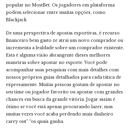
popular no MostBet. Os jogadores em plataforma
podem selecionar entre muitas opções, como
Blackjack
De uma perspectiva de apostas esportivas, é recurso
financeiro bem gasto ze atrai um novo comprador ou
incrementa a lealdade sobre um comprador existente.
Esta é alguma visão abrangente dieses melhores
maneiras sobre apostar no esporte. Você pode
acompanhar suas pesquisas com mais detalhes com
nossos próprios guias detalhados para cada tática de
expresamente. Muitas pessoas gostam de apostar no
seu time ou jogador favorito ou apostar com grandes
chances em busca da grande vitória. Jogar assim é
ótimo se você está apenas procurando lazer, mas
muitas vezes você acaba perdendo mais dinheiro
carry out” “os quais ganha.