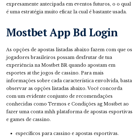
expresamente antecipada em eventos futuros, o o qual
é uma estratégia muito eficaz la cual é bastante usada.
Mostbet App Bd Login
As opções de apostas listadas abaixo fazem com que os
jogadores brasileiros possam desfrutar de tua
experiência na Mostbet BR quando apostam em
esportes at the jogos de cassino. Para mais
informações sobre cada característica envolvida, basta
observar as opções listadas abaixo. Você concorda
com um evidente conjunto de recomendações
conhecidas como Termos e Condições ag Mostbet ao
fazer uma conta mhh plataforma de apostas esportivas
e games de cassino.
específicos para cassino e apostas esportivas.