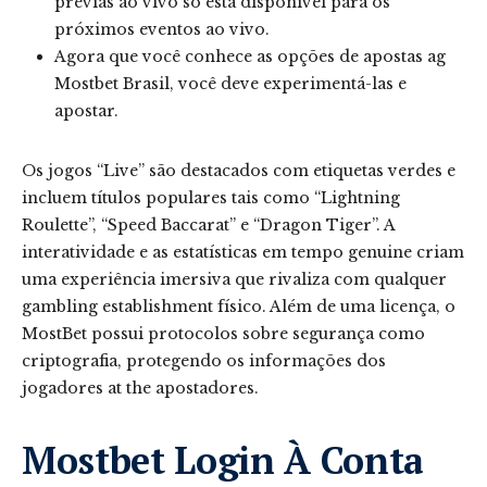
prévias ao vivo só está disponível para os
próximos eventos ao vivo.
Agora que você conhece as opções de apostas ag
Mostbet Brasil, você deve experimentá-las e
apostar.
Os jogos “Live” são destacados com etiquetas verdes e
incluem títulos populares tais como “Lightning
Roulette”, “Speed Baccarat” e “Dragon Tiger”. A
interatividade e as estatísticas em tempo genuine criam
uma experiência imersiva que rivaliza com qualquer
gambling establishment físico. Além de uma licença, o
MostBet possui protocolos sobre segurança como
criptografia, protegendo os informações dos
jogadores at the apostadores.
Mostbet Login À Conta