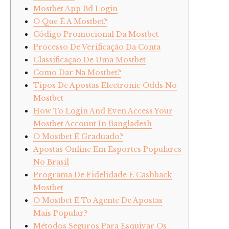
Mostbet App Bd Login
O Que É A Mostbet?
Código Promocional Da Mostbet
Processo De Verificação Da Conta
Classificação De Uma Mostbet
Como Dar Na Mostbet?
Tipos De Apostas Electronic Odds No
Mostbet
How To Login And Even Access Your
Mostbet Account In Bangladesh
O Mostbet É Graduado?
Apostas Online Em Esportes Populares
No Brasil
Programa De Fidelidade E Cashback
Mostbet
O Mostbet É To Agente De Apostas
Mais Popular?
Métodos Seguros Para Esquivar Os