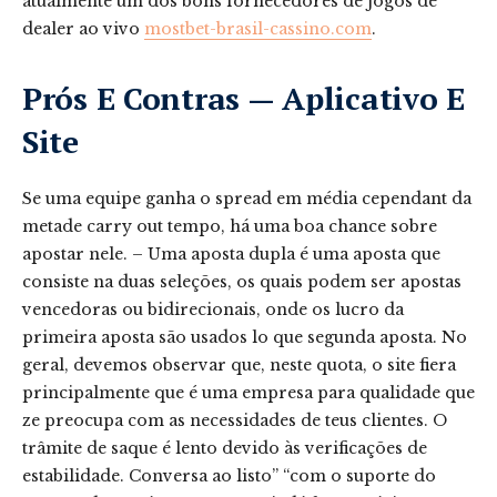
atualmente um dos bons fornecedores de jogos de
dealer ao vivo
mostbet-brasil-cassino.com
.
Prós E Contras — Aplicativo E
Site
Se uma equipe ganha o spread em média cependant da
metade carry out tempo, há uma boa chance sobre
apostar nele. – Uma aposta dupla é uma aposta que
consiste na duas seleções, os quais podem ser apostas
vencedoras ou bidirecionais, onde os lucro da
primeira aposta são usados lo que segunda aposta. No
geral, devemos observar que, neste quota, o site fiera
principalmente que é uma empresa para qualidade que
ze preocupa com as necessidades de teus clientes. O
trâmite de saque é lento devido às verificações de
estabilidade. Conversa ao listo” “com o suporte do