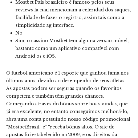
Mostbet País brasileiro é famoso pelos seus
reviews la cual mencionam a celeridad dos saques,
facilidade de fazer o registro, assim tais como a
simplicidade ag interface.
No
Sim, o cassino Mostbet tem alguma versão móvel,
bastante como um aplicativo compatível com
Android os e iOS.
O futebol americano é 1 esporte que ganhou fama nos
últimos anos, devido ao desempenho de seus atletas.
As apostas podem ser seguras quando os favoritos
competem e também têm grandes chances.
Começando através do bônus sobre boas-vindas, que
já era excelente, no entanto conseguimos melhorá-lo,
abra uma conta possuindo nosso código promocional
“MostbetBrasil” e” “receba bônus altos. O site de
apostas foi estabelecido na 2009, e os direitos da