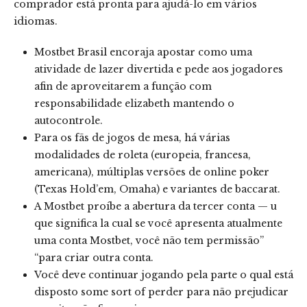
comprador está pronta para ajudá-lo em vários
idiomas.
Mostbet Brasil encoraja apostar como uma
atividade de lazer divertida e pede aos jogadores
afin de aproveitarem a função com
responsabilidade elizabeth mantendo o
autocontrole.
Para os fãs de jogos de mesa, há várias
modalidades de roleta (europeia, francesa,
americana), múltiplas versões de online poker
(Texas Hold’em, Omaha) e variantes de baccarat.
A Mostbet proíbe a abertura da tercer conta — u
que significa la cual se você apresenta atualmente
uma conta Mostbet, você não tem permissão”
“para criar outra conta.
Você deve continuar jogando pela parte o qual está
disposto some sort of perder para não prejudicar