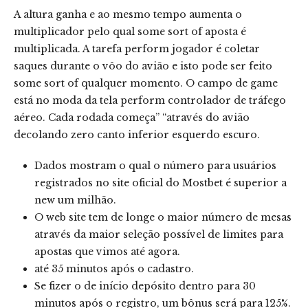
A altura ganha e ao mesmo tempo aumenta o
multiplicador pelo qual some sort of aposta é
multiplicada. A tarefa perform jogador é coletar
saques durante o vôo do avião e isto pode ser feito
some sort of qualquer momento. O campo de game
está no moda da tela perform controlador de tráfego
aéreo. Cada rodada começa” “através do avião
decolando zero canto inferior esquerdo escuro.
Dados mostram o qual o número para usuários
registrados no site oficial do Mostbet é superior a
new um milhão.
O web site tem de longe o maior número de mesas
através da maior seleção possível de limites para
apostas que vimos até agora.
até 35 minutos após o cadastro.
Se fizer o de início depósito dentro para 30
minutos após o registro, um bônus será para 125%.