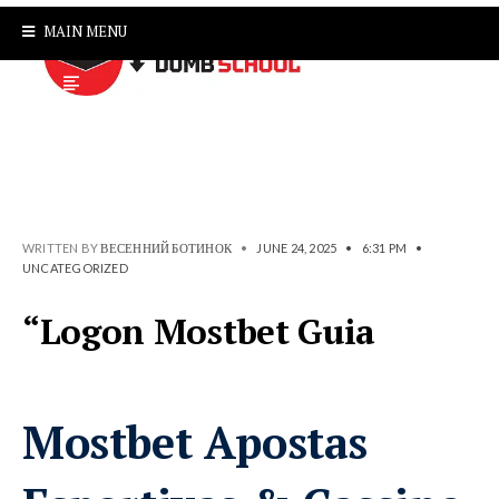
MAIN MENU
WRITTEN BY
ВЕСЕННИЙ БОТИНОК
•
JUNE 24, 2025
•
6:31 PM
•
UNCATEGORIZED
“Logon Mostbet Guia
Mostbet Apostas