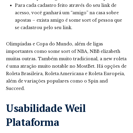
Para cada cadastro feito através do seu link de
acesso, você ganhará um “amigo” na casa sobre
apostas – exista amigo é some sort of pessoa que
se cadastrou pelo seu link.
Olimpíadas e Copa do Mundo, além de ligas
importantes como some sort of NBA, NBB elizabeth
muitas outras. Também muito tradicional, a new roleta
é uma atração muito notable no MostBet. Há opções de
Roleta Brasileira, Roleta Americana e Roleta Europeia,
além de variações populares como o Spin and
Succeed.
Usabilidade Weil
Plataforma