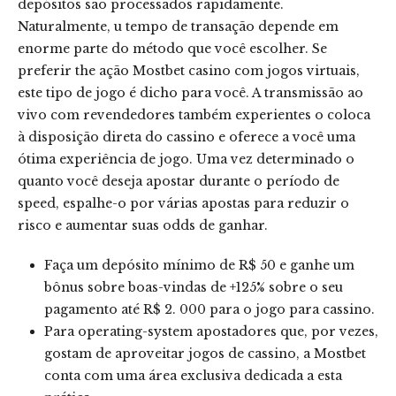
depósitos são processados rapidamente.
Naturalmente, u tempo de transação depende em
enorme parte do método que você escolher. Se
preferir the ação Mostbet casino com jogos virtuais,
este tipo de jogo é dicho para você. A transmissão ao
vivo com revendedores também experientes o coloca
à disposição direta do cassino e oferece a você uma
ótima experiência de jogo. Uma vez determinado o
quanto você deseja apostar durante o período de
speed, espalhe-o por várias apostas para reduzir o
risco e aumentar suas odds de ganhar.
Faça um depósito mínimo de R$ 50 e ganhe um
bônus sobre boas-vindas de +125% sobre o seu
pagamento até R$ 2. 000 para o jogo para cassino.
Para operating-system apostadores que, por vezes,
gostam de aproveitar jogos de cassino, a Mostbet
conta com uma área exclusiva dedicada a esta