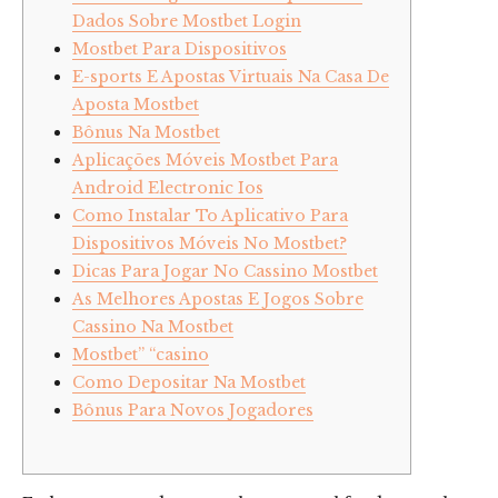
Dados Sobre Mostbet Login
Mostbet Para Dispositivos
E-sports E Apostas Virtuais Na Casa De
Aposta Mostbet
Bônus Na Mostbet
Aplicações Móveis Mostbet Para
Android Electronic Ios
Como Instalar To Aplicativo Para
Dispositivos Móveis No Mostbet?
Dicas Para Jogar No Cassino Mostbet
As Melhores Apostas E Jogos Sobre
Cassino Na Mostbet
Mostbet” “casino
Como Depositar Na Mostbet
Bônus Para Novos Jogadores