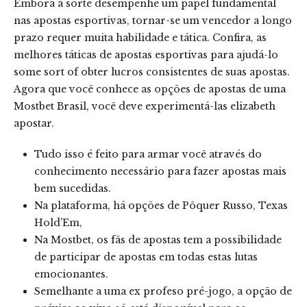
Embora a sorte desempenhe um papel fundamental
nas apostas esportivas, tornar-se um vencedor a longo
prazo requer muita habilidade e tática. Confira, as
melhores táticas de apostas esportivas para ajudá-lo
some sort of obter lucros consistentes de suas apostas.
Agora que você conhece as opções de apostas de uma
Mostbet Brasil, você deve experimentá-las elizabeth
apostar.
Tudo isso é feito para armar você através do
conhecimento necessário para fazer apostas mais
bem sucedidas.
Na plataforma, há opções de Pôquer Russo, Texas
Hold’Em,
Na Mostbet, os fãs de apostas tem a possibilidade
de participar de apostas em todas estas lutas
emocionantes.
Semelhante a uma ex profeso pré-jogo, a opção de