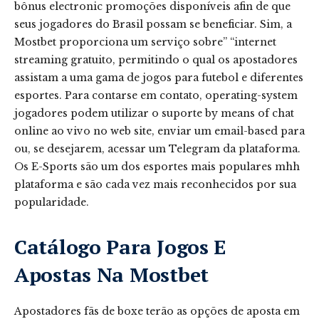
bônus electronic promoções disponíveis afin de que
seus jogadores do Brasil possam se beneficiar. Sim, a
Mostbet proporciona um serviço sobre” “internet
streaming gratuito, permitindo o qual os apostadores
assistam a uma gama de jogos para futebol e diferentes
esportes. Para contarse em contato, operating-system
jogadores podem utilizar o suporte by means of chat
online ao vivo no web site, enviar um email-based para
ou, se desejarem, acessar um Telegram da plataforma.
Os E-Sports são um dos esportes mais populares mhh
plataforma e são cada vez mais reconhecidos por sua
popularidade.
Catálogo Para Jogos E
Apostas Na Mostbet
Apostadores fãs de boxe terão as opções de aposta em