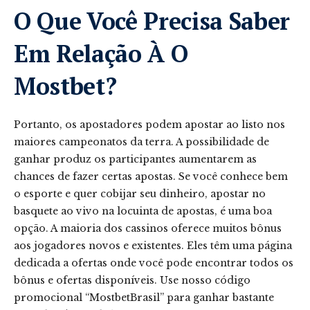
O Que Você Precisa Saber
Em Relação À O
Mostbet?
Portanto, os apostadores podem apostar ao listo nos
maiores campeonatos da terra. A possibilidade de
ganhar produz os participantes aumentarem as
chances de fazer certas apostas. Se você conhece bem
o esporte e quer cobijar seu dinheiro, apostar no
basquete ao vivo na locuinta de apostas, é uma boa
opção. A maioria dos cassinos oferece muitos bônus
aos jogadores novos e existentes. Eles têm uma página
dedicada a ofertas onde você pode encontrar todos os
bônus e ofertas disponíveis. Use nosso código
promocional “MostbetBrasil” para ganhar bastante