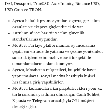
DAI, Dexsport, TrueUSD, Axie Infinity, Binance USD,
USD Coin ve TRON.
Ayrıca haftalık promosyonlar, sigorta, geri alım
oranları ve ekspres güçlendirici de var.
Kurulum süreci basittir ve tüm güvenlik
standartlarına uygundur.
Mostbet Türkiye platformumuz oyuncularına
çeşitli em virtude de yatırma ve çekme yöntemleri
sunarak işlemlerini hızlı ve basit bir şekilde
tamamlamalarına olanak tanıyor.
Ayrıca, Mostbet’in müşterileri, bu şekilde kayıt
yaptırmışlarsa, sosyal medya hesabıyla kişisel
hesabınıza giriş yapabilirler.
Mostbet, kullanıcılara karşılaşabilecekleri your ex
türlü sorunda yardımcı olmak için Canlı Sohbet,
E-posta ve Telegram aracılığıyla 7/24 müşteri
desteği sağlar.