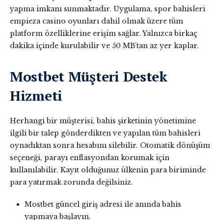
yapma imkanı sunmaktadır. Uygulama, spor bahisleri
empieza casino oyunları dahil olmak üzere tüm
platform özelliklerine erişim sağlar. Yalnızca birkaç
dakika içinde kurulabilir ve 50 MB’tan az yer kaplar.
Mostbet Müşteri Destek
Hizmeti
Herhangi bir müşterisi, bahis şirketinin yönetimine
ilgili bir talep gönderdikten ve yapılan tüm bahisleri
oynadıktan sonra hesabını silebilir. Otomatik dönüşüm
seçeneği, parayı enflasyondan korumak için
kullanılabilir. Kayıt olduğunuz ülkenin para biriminde
para yatırmak zorunda değilsiniz.
Mostbet güncel giriş adresi ile anında bahis
yapmaya başlayın.