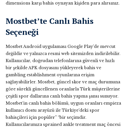
dimensions karşı bahis oynayan kişiden para alırsınız.
Mostbet’te Canlı Bahis
Seçeneği
Mostbet Android uygulaması Google Play’de mevcut
değildir ve yalnızca resmi web sitemizden indirilebilir.
Kullanıcılar, doğrudan telefonlarına güvenli ve hızlı
bir şekilde APK dosyasını yükleyerek bahis ve
gambling establishment oyunlarına erişim
sağlayabilirler. Mostbet, güncel skor ve maç durumuna
göre sürekli güncellenen oranlarla Türk müşterilerine
çeşitli spor dallarına canlı bahis yapma şansı sunuyor.
Mostbet’in canlı bahis bölümü, uygun oranları empieza
kullanıcı dostu arayüzü ile Türkiye’deki spor
bahisçileri için popüler” “bir seçimdir.
Kullanıcılarımıza sprained ankle treatment maç öncesi