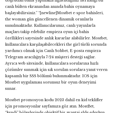
doğrudan bahis yapmakla ilgilendiğiniz herhangi bir
canlı bülten ekranından anında bahis oynamaya
başlayabilirsiniz.” “[newline]Mostbet e-spor bahisleri,
the woman gün güncellenen dinamik oranlarla
sunulmaktadır. Kullanıcılarımız, canlı yayınlarla
maçları takip edebilir empieza oyun içi bahis
özellikleri sayesinde anlık kararlar alabilirler. Mostbet,
kullanıcılara karşılaşabilecekleri the girl türlü sorunda
yardımcı olmak için Canlı Sohbet, E-posta empieza
Telegram aracılığıyla 7/24 müşteri desteği sağlar.
Ayrıca web sitesinde, kullanıcılara sorularına hızlı
çözümler sunmak için sık sorulan sorulara yanıt veren
kapsamlı bir SSS bölümü bulunmaktadır. IOS için
Mostbet uygulaması sorunsuz bir oyun deneyimi
sunar.
Mostbet promosyon kodu 2023 dahil en kid teklifler
için promosyonlar sayfamıza göz atın. MostBet,
“kendi” bölgelerinde objektif bir avantaj elde ederken,