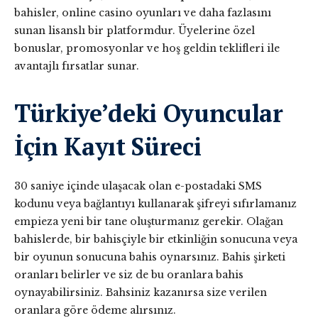
bahisler, online casino oyunları ve daha fazlasını
sunan lisanslı bir platformdur. Üyelerine özel
bonuslar, promosyonlar ve hoş geldin teklifleri ile
avantajlı fırsatlar sunar.
Türkiye’deki Oyuncular
İçin Kayıt Süreci
30 saniye içinde ulaşacak olan e-postadaki SMS
kodunu veya bağlantıyı kullanarak şifreyi sıfırlamanız
empieza yeni bir tane oluşturmanız gerekir. Olağan
bahislerde, bir bahisçiyle bir etkinliğin sonucuna veya
bir oyunun sonucuna bahis oynarsınız. Bahis şirketi
oranları belirler ve siz de bu oranlara bahis
oynayabilirsiniz. Bahsiniz kazanırsa size verilen
oranlara göre ödeme alırsınız.