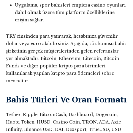
Uygulama, spor bahisleri empieza casino oyunları
dahil olmak üzere tüm platform özelliklerine
erişim sağlar.
TRY cinsinden para yatırarak, hesabınıza güvenilir
dolar veya euro alabilirsiniz. Aşağıda, söz konusu bahis
şirketinin gerçek müşterilerinden gelen referanslar
yer almaktadır. Bitcoin, Ethereum, Litecoin, Bitcoin
Funds ve diğer popüler kripto para birimleri
kullanılarak yapılan kripto para ödemeleri sobre
mevcuttur.
Bahis Türleri Ve Oran Formatı
Tether, Ripple, BitcoinCash, Dashboard, Dogecoin,
Huobi Token, HUSD, Casino Coin, TRON, ADA, Axie
Infinity, Binance USD, DAI, Dexsport, TrueUSD, USD