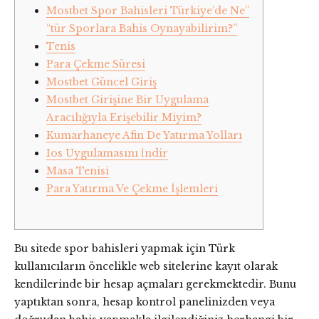
Mostbet Spor Bahisleri Türkiye’de Ne”
“tür Sporlara Bahis Oynayabilirim?”
Tenis
Para Çekme Süresi
Mostbet Güncel Giriş
Mostbet Girişine Bir Uygulama
Aracılığıyla Erişebilir Miyim?
Kumarhaneye Afin De Yatırma Yolları
Ios Uygulamasını İndir
Masa Tenisi
Para Yatırma Ve Çekme İşlemleri
Bu sitede spor bahisleri yapmak için Türk
kullanıcıların öncelikle web sitelerine kayıt olarak
kendilerinde bir hesap açmaları gerekmektedir. Bunu
yaptıktan sonra, hesap kontrol panelinizden veya