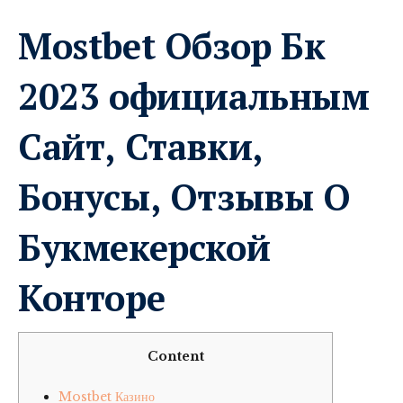
Mostbet Обзор Бк
2023 официальным
Сайт, Ставки,
Бонусы, Отзывы О
Букмекерской
Конторе
Content
Mostbet Казино