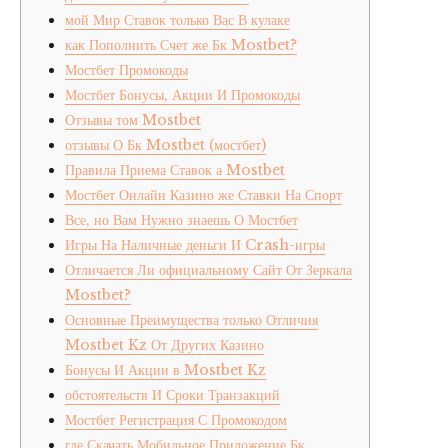
мой Мир Ставок только Вас В кулаке
как Пополнить Счет же Бк Mostbet?
Мостбет Промокоды
Мостбет Бонусы, Акции И Промокоды
Отзывы том Mostbet
отзывы О Бк Mostbet (мостбет)
Правила Приема Ставок а Mostbet
Мостбет Онлайн Казино же Ставки На Спорт
Все, но Вам Нужно знаешь О Мостбет
Игры На Наличные деньги И Crash-игры
Отличается Ли официальному Сайт От Зеркала
Mostbet?
Основные Преимущества только Отличия
Mostbet Kz От Других Казино
Бонусы И Акции в Mostbet Kz
обстоятельств И Сроки Транзакций
Мостбет Регистрация С Промокодом
где Скачать Мобильное Приложение Бк