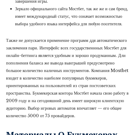
завершения игры.
Зеркало официального сайта Мостбет, так же же и сам бренд,
имеет международный статус, что означает возможностью
выбора удобного языка интерфейса для любую посетителя.
Также не допускается применение программ ддя автоматического
заключения пари. Интерфейс всех государственнных Мостбет для
онлайн-беттинга является удобным и хорошо продуманным. Дли
пополнения баланса же вывода выигрышей предусмотрено
большое количество наличных инструментов. Компания Mostbet
входит в количество наиболее популярных букмекеров,
ориентированных на пользователей из стран постсоветских
пространства. Букмекерская контора Мостбет начала свою работу в
2009 году и на сегодняшний день имеет широкую клиентскую
аудиторию. Выбор игровых автоматов впечатляет — его общее
количество 5000 от 75 провайдеров.
Материалы О Букмекерах