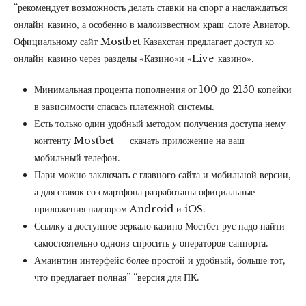
“рекомендует возможность делать ставки на спорт а наслаждаться
онлайн-казино, а особенно в малоизвестном краш-слоте Авиатор.
Официальному сайт Mostbet Казахстан предлагает доступ ко
онлайн-казино через разделы «Казино»и «Live-казино».
Минимальная процента пополнения от 100 до 2150 копейки
в зависимости спасась платежной системы.
Есть только один удобный методом получения доступа нему
контенту Mostbet — скачать приложение на ваш
мобильный телефон.
Пари можно заключать с главного сайта и мобильной версии,
а для ставок со смартфона разработаны официальные
приложения надзором Android и iOS.
Ссылку а доступное зеркало казино Мостбет рус надо найти
самостоятельно одноиз спросить у операторов саппорта.
Амаинтин интерфейс более простой и удобный, больше тот,
что предлагает полная” “версия для ПК.