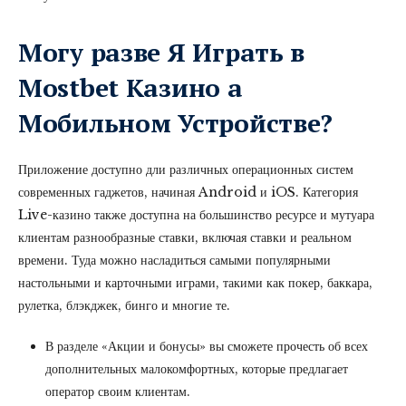
Могу разве Я Играть в
Mostbet Казино а
Мобильном Устройстве?
Приложение доступно дли различных операционных систем
современных гаджетов, начиная Android и iOS. Категория
Live-казино также доступна на большинство ресурсе и мутуара
клиентам разнообразные ставки, включая ставки и реальном
времени. Туда можно насладиться самыми популярными
настольными и карточными играми, такими как покер, баккара,
рулетка, блэкджек, бинго и многие те.
В разделе «Акции и бонусы» вы сможете прочесть об всех
дополнительных малокомфортных, которые предлагает
оператор своим клиентам.