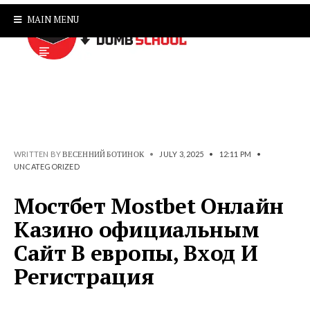
MAIN MENU
WRITTEN BY
ВЕСЕННИЙ БОТИНОК
•
JULY 3, 2025
•
12:11 PM
•
UNCATEGORIZED
Мостбет Mostbet Онлайн
Казино официальным
Сайт В европы, Вход И
Регистрация