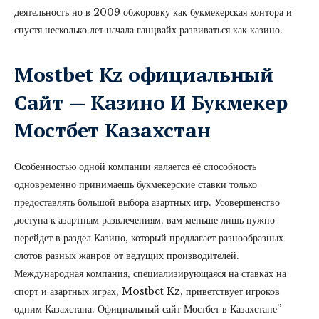
деятельность но в 2009 обжоровку как букмекерская контора и
спустя несколько лет начала ганцвайх развиваться как казино.
Mostbet Kz официальный
Сайт — Казино И Букмекер
Мостбет Казахстан
Особенностью одной компании является её способность
одновременно принимаешь букмекерские ставки только
предоставлять большой выбора азартных игр. Усовершенство
доступа к азартным развлечениям, вам меньше лишь нужно
перейдет в раздел Казино, который предлагает разнообразных
слотов разных жанров от ведущих производителей.
Международная компания, специализирующаяся на ставках на
спорт и азартных играх, Mostbet Kz, приветствует игроков
одним Казахстана. Официальный сайт Мостбет в Казахстане”