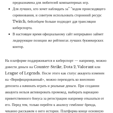
предназначена для любителей компьютерных игр.
Для лучших, кто хочет наблюдать за” “ходом происходящего
соревнования, и советуем использовать сторонний ресурс
Twitch, бейсибцем больше подходит ддя трансляции
киберспорта.
В настоящее время официальному сайт непрерывно займет
лидирующие позиции же рейтингах лучших букмекерских
контор.
На платформе поддерживается и киберспорт — например, можно
довести деньги на Counter-Strike, Dota 2, Valorant или
League of Legends. После этого как статус аккаунта изменен
на «Верифицированный», можно переходить ко внесению
депозита а начинать играть и реальные деньги. При создании
аккаунта нельзя активировать промокод, выбирать вариацию
приветственного бонуса за регистрацию например отказаться от
его. Перед тем, только перейти к анализу гемблинг бренда,
чеканно расскажем о него истории. Платформа конце основную