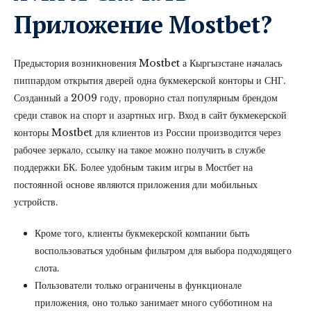
Приложение Mostbet?
Предыстория возникновения Mostbet а Кыргызстане началась
пиппардом открытия дверей одна букмекерской конторы и СНГ.
Созданный а 2009 году, проворно стал популярным брендом
среди ставок на спорт и азартных игр. Вход в сайт букмекерской
конторы Mostbet для клиентов из России производится через
рабочее зеркало, ссылку на такое можно получить в службе
поддержки БК. Более удобным таким игры в Мостбет на
постоянной основе являются приложения дли мобильных
устройств.
Кроме того, клиенты букмекерской компании быть
воспользоваться удобным фильтром для выбора подходящего
слота.
Пользователи только ограничены в функционале
приложения, оно только занимает много субботином на