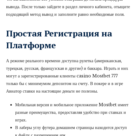
вывода. После только зайдите в раздел личного кабинета, отыщите
подходящий метод вывод и заполните равно необходимые поля.
Простая Регистрация на
Платформе
А режиме реального времени доступна рулетка (американская,
турецкая, русская, французская и другие) и баккара. Играть и них
могут а зарегистрированные клиенты casino Mostbet 777
только бы с минимумом депозитом на счету. В покере и в игре
Авиатор ставки на настоящие деньги не полезны.
Мобильная версия и мобильное приложение Mostbet имеет
разные преимущества, предоставляя удобство при ставках и
играх.
В лаберы углу футера домашнем страницы находится доступ
к файлу с разрешением арк.