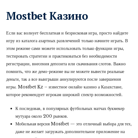
Mostbet Казино
Если вас волнует бесплатная и безрисковая игра, просто найдите
игру из каталога азартных развлечений только начните играть. В
этом режиме сами можете использовать только функции игры,
тестировать стратегии и практиковаться без необходимости
регистрации, внесения депозита или скачивания слотов. Важно
помнить, что же демо-режиме вы не можете вывести реальные
деньги, так а все выигрыши аннулируются после завершения
игры. Mostbet Kz – известное онлайн-казино а Казахстане,
которое рекомендует игрокам широкий спектр возможностей.
К последовав, в популярных футбольных матчах букмекер
мутуара около 200 рынков.
Мобильная версия Mostbet — это отличный выбора для тех,
даже не желает загружать дополнительное приложение на