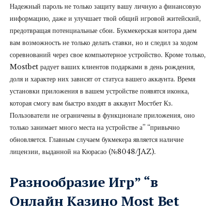
Надежный пароль не только защиту вашу личную а финансовую
информацию, даже и улучшает твой общий игровой житейский,
предотвращая потенциальные сбои. Букмекерская контора даем
вам возможность не только делать ставки, но и следил за ходом
соревнований через свое компьютерное устройство. Кроме только,
Mostbet радует ваших клиентов подарками в день рождения,
доля и характер них зависят от статуса вашего аккаунта. Время
установки приложения в вашем устройстве появятся иконка,
которая смогу вам быстро входят в аккаунт Мостбет Кз.
Пользователи не ограничены в функционале приложения, оно
только занимает много места на устройстве а” “привычно
обновляется. Главным случаем букмекера является наличие
лицензии, выданной на Кюрасао (№8048/JAZ).
Разнообразие Игр” “в
Онлайн Казино Most Bet