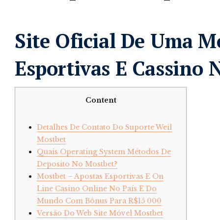
Site Oficial De Uma M
Esportivas E Cassino N
Content
Detalhes De Contato Do Suporte Weil
Mostbet
Quais Operating System Métodos De
Deposito No Mostbet?
Mostbet – Apostas Esportivas E On
Line Casino Online No País E Do
Mundo Com Bônus Para R$15 000
Versão Do Web Site Móvel Mostbet