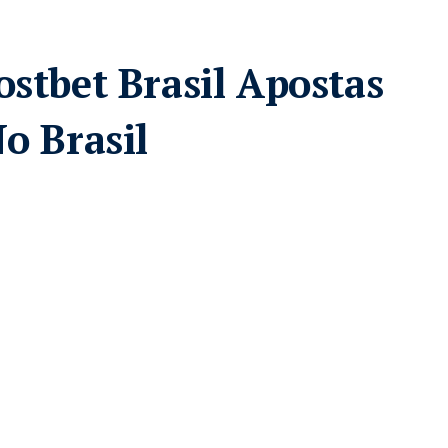
ostbet Brasil Apostas
o Brasil