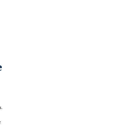
s
e
s.
e