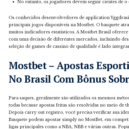
No entanto, os jogadores devem seguir cientes de o 
Os conhecidos desenvolvedores de application Yggdrasi
principais jogos disponíveis na Mostbet. O basquete atr
muitos indicadores estatísticos. A Mostbet Brasil oferec
com uma decisão de diferentes mercados, incluindo desi
seleção de games de cassino de qualidade é lado integran
Mostbet – Apostas Esport
No Brasil Com Bônus Sobr
Para saques, geralmente são utilizados os mesmos métod
todas because apostas feitas são resolvidas no meio de 
Depois carry out registro, você precisa verificar sua ide
Basquete podem apostar simply no MostBet, em compet
ligas principales como a NBA, NBB e várias outras. Pop