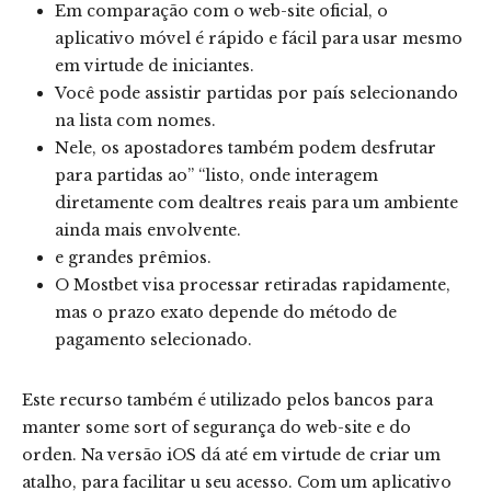
Em comparação com o web-site oficial, o
aplicativo móvel é rápido e fácil para usar mesmo
em virtude de iniciantes.
Você pode assistir partidas por país selecionando
na lista com nomes.
Nele, os apostadores também podem desfrutar
para partidas ao” “listo, onde interagem
diretamente com dealtres reais para um ambiente
ainda mais envolvente.
e grandes prêmios.
O Mostbet visa processar retiradas rapidamente,
mas o prazo exato depende do método de
pagamento selecionado.
Este recurso também é utilizado pelos bancos para
manter some sort of segurança do web-site e do
orden. Na versão iOS dá até em virtude de criar um
atalho, para facilitar u seu acesso. Com um aplicativo