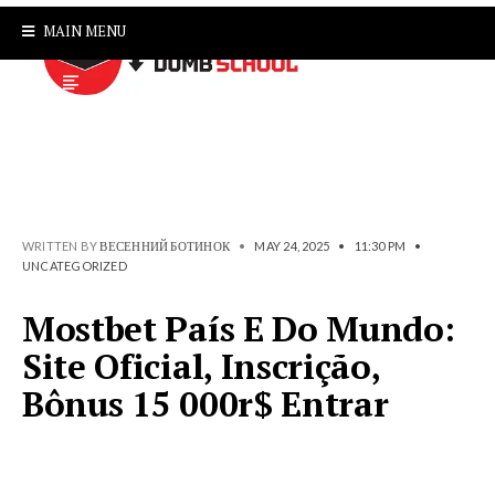
MAIN MENU
WRITTEN BY
ВЕСЕННИЙ БОТИНОК
•
MAY 24, 2025
•
11:30 PM
•
UNCATEGORIZED
Mostbet País E Do Mundo:
Site Oficial, Inscrição,
Bônus 15 000r$ Entrar