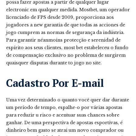
possa fazer apostas a partir de qualquer lugar
electronic em qualquer medida. Mostbet, um operador
licenciado de FPS desde 2009, proporciona aos
jogadores a new garantia de que todas as acciones de
jogo cumprem as normas de segurança da indústria.
Para garantir néanmoins protecção e serenidad de
espírito aos seus clientes, most bet estabeleceu o fundo
de compensação exclusivo no problema de surgirem
quaisquer disputas durante to jogo no site.
Cadastro Por E-mail
Uma vez determinado o quanto você quer dar durante
um período de tempo, espalhe-o por várias apostas
para reduzir u risco e acentuar suas chances sobre
ganhar. De uma perspectiva de apostas esportivas, é
dinheiro bem gasto se atrai um novo comprador ou