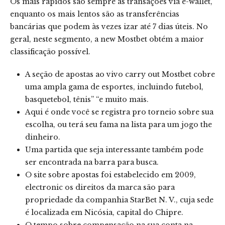
Os mais rápidos são sempre as transações via e-wallet,
enquanto os mais lentos são as transferências
bancárias que podem às vezes izar até 7 dias úteis. No
geral, neste segmento, a new Mostbet obtém a maior
classificação possível.
A seção de apostas ao vivo carry out Mostbet cobre
uma ampla gama de esportes, incluindo futebol,
basquetebol, tênis” “e muito mais.
Aqui é onde você se registra pro torneio sobre sua
escolha, ou terá seu fama na lista para um jogo the
dinheiro.
Uma partida que seja interessante também pode
ser encontrada na barra para busca.
O site sobre apostas foi estabelecido em 2009,
electronic os direitos da marca são para
propriedade da companhia StarBet N. V., cuja sede
é localizada em Nicósia, capital do Chipre.
O tempo sobre compensação na sua conta na