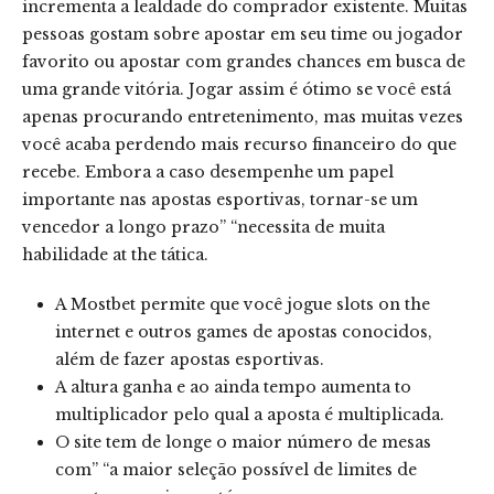
incrementa a lealdade do comprador existente. Muitas
pessoas gostam sobre apostar em seu time ou jogador
favorito ou apostar com grandes chances em busca de
uma grande vitória. Jogar assim é ótimo se você está
apenas procurando entretenimento, mas muitas vezes
você acaba perdendo mais recurso financeiro do que
recebe. Embora a caso desempenhe um papel
importante nas apostas esportivas, tornar-se um
vencedor a longo prazo” “necessita de muita
habilidade at the tática.
A Mostbet permite que você jogue slots on the
internet e outros games de apostas conocidos,
além de fazer apostas esportivas.
A altura ganha e ao ainda tempo aumenta to
multiplicador pelo qual a aposta é multiplicada.
O site tem de longe o maior número de mesas
com” “a maior seleção possível de limites de