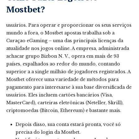
Mostbet?
usuários. Para operar e proporcionar os seus serviços
mundo a fora, o Mostbet apostas trabalha sob a
Curaçao eGaming – uma das principais licenças da
atualidade nos jogos online. A empresa, administrada
achacar grupo Bizbon N. V., opera em mais de 93
países, espalhados ao redor do mundo, contando
superior a a single milhão de jogadores registrados. A
Mostbet oferece uma variedade de métodos para
pagamento para interesarse à sua base diversificada de
usuários. Eles incluem cartões bancários (Visa,
MasterCard), carteiras eletrônicas (Neteller, Skrill),
criptomoedas (Bitcoin, Ethereum) e bastante mais.
Depois disso, sua conta estará pronta, você só
precisa do login da Mostbet.