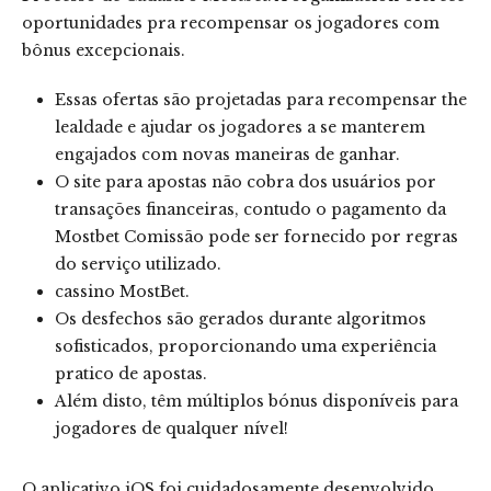
oportunidades pra recompensar os jogadores com
bônus excepcionais.
Essas ofertas são projetadas para recompensar the
lealdade e ajudar os jogadores a se manterem
engajados com novas maneiras de ganhar.
O site para apostas não cobra dos usuários por
transações financeiras, contudo o pagamento da
Mostbet Comissão pode ser fornecido por regras
do serviço utilizado.
cassino MostBet.
Os desfechos são gerados durante algoritmos
sofisticados, proporcionando uma experiência
pratico de apostas.
Além disto, têm múltiplos bónus disponíveis para
jogadores de qualquer nível!
O aplicativo iOS foi cuidadosamente desenvolvido