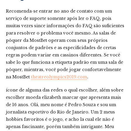
Recomenda-se entrar no ano de contato com um
serviço de suporte somente após ler o FAQ, pois
muitas vezes since informações do FAQ são suficientes
para resolver o problema você mesmo. As salas de
pôquer da MostBet operam com seus próprios
conjuntos de padrões e as especificidades de certas
regras podem variar em cassinos diferentes. Se você
sabe lo que funciona a etiqueta padrão em uma sala de
pôquer, mientras, você pode jogar confortavelmente
na MostBet
theatreolympics2019.com
.
ícone de alguma das redes o qual escolher, além sobre
escolher moeda elizabeth marcar que apresenta mais
de 16 anos. Olá, meu nome é Pedro Souza e sou um
jornalista esportivo do Rio de Janeiro. Um 2 meus
hobbies favoritos é o jogo, e acho la cual ele não é
apenas fascinante, porém também intrigante. Meu