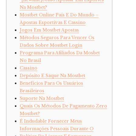
Na Mostbet?
Mostbet Online País E Do Mundo –
Apostas Esportivas E Cassino
Jogos Em Mostbet Apostas
Métodos Seguros Para Vencer Os
Dados Sobre Mostbet Login
Programa Para Afiliados Da Mosbet
No Brasil
Cassino
Depósito E Saque Na Mostbet
Benefícios Para Os Usuários
Brasileiros
Suporte Na Mostbet
Quais Os Métodos De Pagamento Zero
Mostbet?
É Indudable Fornecer Meus
Informações Pessoais Durante O