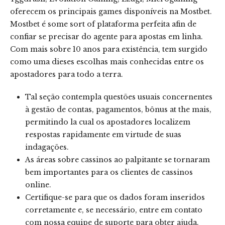
oferecem os principais games disponíveis na Mostbet.
Mostbet é some sort of plataforma perfeita afin de
confiar se precisar do agente para apostas em linha.
Com mais sobre 10 anos para existência, tem surgido
como uma dieses escolhas mais conhecidas entre os
apostadores para todo a terra.
Tal seção contempla questões usuais concernentes
à gestão de contas, pagamentos, bônus at the mais,
permitindo la cual os apostadores localizem
respostas rapidamente em virtude de suas
indagações.
As áreas sobre cassinos ao palpitante se tornaram
bem importantes para os clientes de cassinos
online.
Certifique-se para que os dados foram inseridos
corretamente e, se necessário, entre em contato
com nossa equipe de suporte para obter ajuda.