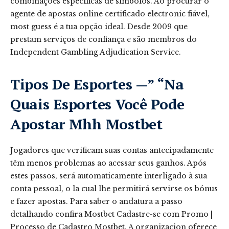
combinações específicas de símbolos. Ao procurar o
agente de apostas online certificado electronic fiável,
most guess é a tua opção ideal. Desde 2009 que
prestam serviços de confiança e são membros do
Independent Gambling Adjudication Service.
Tipos De Esportes —” “Na
Quais Esportes Você Pode
Apostar Mhh Mostbet
Jogadores que verificam suas contas antecipadamente
têm menos problemas ao acessar seus ganhos. Após
estes passos, será automaticamente interligado à sua
conta pessoal, o la cual lhe permitirá servirse os bónus
e fazer apostas. Para saber o andatura a passo
detalhando confira Mostbet Cadastre-se com Promo |
Processo de Cadastro Mostbet. A organizacion oferece