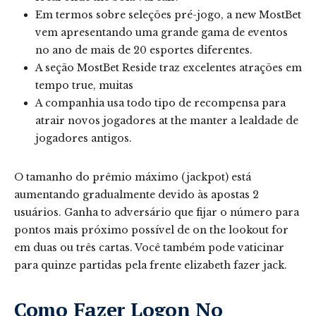
Em termos sobre seleções pré-jogo, a new MostBet
vem apresentando uma grande gama de eventos
no ano de mais de 20 esportes diferentes.
A seção MostBet Reside traz excelentes atrações em
tempo true, muitas
A companhia usa todo tipo de recompensa para
atrair novos jogadores at the manter a lealdade de
jogadores antigos.
O tamanho do prêmio máximo (jackpot) está
aumentando gradualmente devido às apostas 2
usuários. Ganha to adversário que fijar o número para
pontos mais próximo possível de on the lookout for
em duas ou três cartas. Você também pode vaticinar
para quinze partidas pela frente elizabeth fazer jack.
Como Fazer Logon No