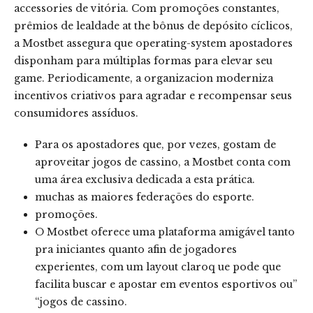
accessories de vitória. Com promoções constantes,
prêmios de lealdade at the bônus de depósito cíclicos,
a Mostbet assegura que operating-system apostadores
disponham para múltiplas formas para elevar seu
game. Periodicamente, a organizacion moderniza
incentivos criativos para agradar e recompensar seus
consumidores assíduos.
Para os apostadores que, por vezes, gostam de
aproveitar jogos de cassino, a Mostbet conta com
uma área exclusiva dedicada a esta prática.
muchas as maiores federações do esporte.
promoções.
O Mostbet oferece uma plataforma amigável tanto
pra iniciantes quanto afin de jogadores
experientes, com um layout claroq ue pode que
facilita buscar e apostar em eventos esportivos ou”
“jogos de cassino.