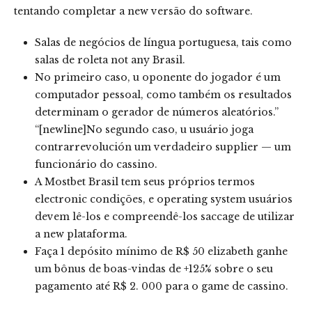
tentando completar a new versão do software.
Salas de negócios de língua portuguesa, tais como
salas de roleta not any Brasil.
No primeiro caso, u oponente do jogador é um
computador pessoal, como também os resultados
determinam o gerador de números aleatórios.”
“[newline]No segundo caso, u usuário joga
contrarrevolución um verdadeiro supplier — um
funcionário do cassino.
A Mostbet Brasil tem seus próprios termos
electronic condições, e operating system usuários
devem lê-los e compreendê-los saccage de utilizar
a new plataforma.
Faça 1 depósito mínimo de R$ 50 elizabeth ganhe
um bônus de boas-vindas de +125% sobre o seu
pagamento até R$ 2. 000 para o game de cassino.