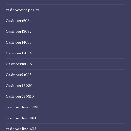
casinocondeposito
Casinoer12031
Casinoer13032
Casinoer14033
Casinoer15034
Casinoer18036
Casinoer21037
Casinoer23039
Casinoer280310
casinoonline04031
casinoonline1034
casinoonline14031