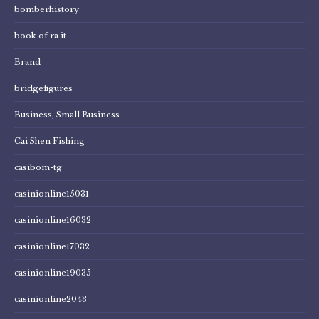
bomberhistory
book of ra it
Brand
bridgefigures
Business, Small Business
Cai Shen Fishing
casibom-tg
casinionline15031
casinionline16032
casinionline17032
casinionline19035
casinionline2043