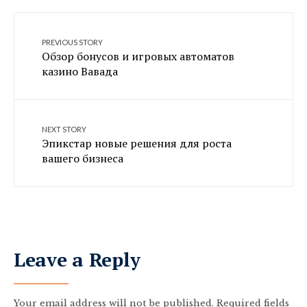
PREVIOUS STORY
Обзор бонусов и игровых автоматов
казино Вавада
NEXT STORY
Эпикстар новые решения для роста
вашего бизнеса
Leave a Reply
Your email address will not be published.
Required fields