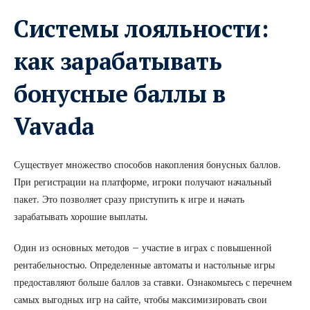
Системы лояльности:
как зарабатывать
бонусные баллы в
Vavada
Существует множество способов накопления бонусных баллов.
При регистрации на платформе, игроки получают начальный
пакет. Это позволяет сразу приступить к игре и начать
зарабатывать хорошие выплаты.
Один из основных методов – участие в играх с повышенной
рентабельностью. Определенные автоматы и настольные игры
предоставляют больше баллов за ставки. Ознакомьтесь с перечнем
самых выгодных игр на сайте, чтобы максимизировать свои