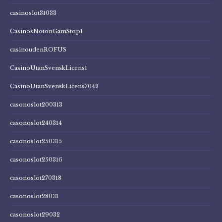
casinoslot31033
CasinosNotonGamStop1
casinoudenROFUS
CasinoUtanSvenskLicens1
CasinoUtanSvenskLicens7042
casonoslot200313
casonoslot240314
casonoslot250315
casonoslot250316
casonoslot270318
casonoslot28031
casonoslot29032