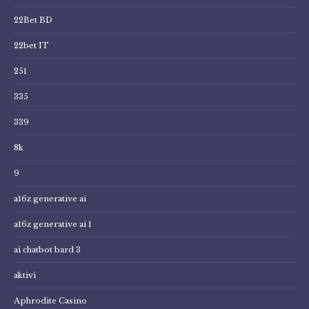
22Bet BD
22bet IT
251
335
339
8k
9
a16z generative ai
a16z generative ai 1
ai chatbot bard 3
aktivi
Aphrodite Casino