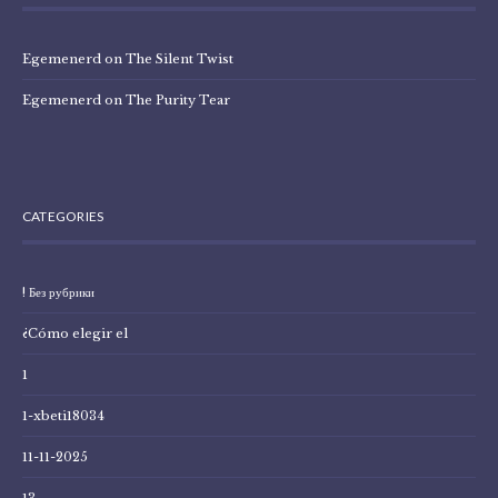
Egemenerd
on
The Silent Twist
Egemenerd
on
The Purity Tear
CATEGORIES
! Без рубрики
¿Cómo elegir el
1
1-xbeti18034
11-11-2025
13