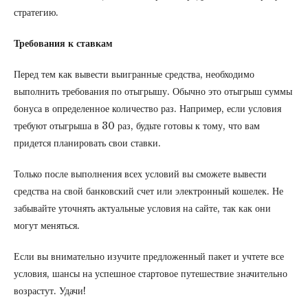
стратегию.
Требования к ставкам
Перед тем как вывести выигранные средства, необходимо
выполнить требования по отыгрышу. Обычно это отыгрыш суммы
бонуса в определенное количество раз. Например, если условия
требуют отыгрыша в 30 раз, будьте готовы к тому, что вам
придется планировать свои ставки.
Только после выполнения всех условий вы сможете вывести
средства на свой банковский счет или электронный кошелек. Не
забывайте уточнять актуальные условия на сайте, так как они
могут меняться.
Если вы внимательно изучите предложенный пакет и учтете все
условия, шансы на успешное стартовое путешествие значительно
возрастут. Удачи!