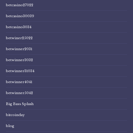
betcasino27022
betcasino30039
betcasino3034
betwiner25022
betwinner2031
betwinner3032
betwinner31034
betwinner4041
betwinner5042
Big Bass Splash
bitcoinday
blog