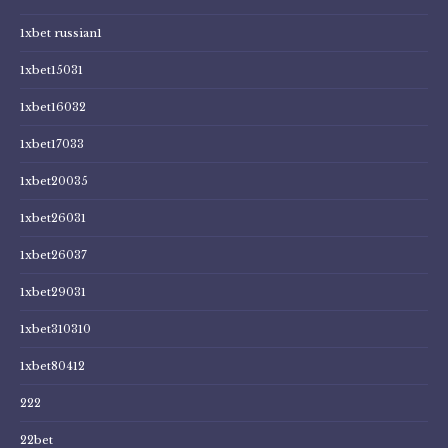
1xbet russian1
1xbet15031
1xbet16032
1xbet17033
1xbet20035
1xbet26031
1xbet26037
1xbet29031
1xbet310310
1xbet80412
222
22bet