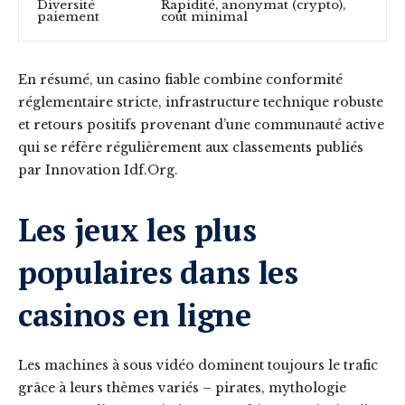
Diversité
Rapidité, anonymat (crypto),
paiement
coût minimal
En résumé, un casino fiable combine conformité
réglementaire stricte, infrastructure technique robuste
et retours positifs provenant d’une communauté active
qui se réfère régulièrement aux classements publiés
par Innovation Idf.Org.
Les jeux les plus
populaires dans les
casinos en ligne
Les machines à sous vidéo dominent toujours le trafic
grâce à leurs thèmes variés – pirates, mythologie