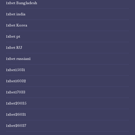
1xbet Bangladesh
1xbet india
1xbet Korea
1xbet pt
1xbet RU
1xbet russian1
1xbet15031
1xbet16032
1xbet17033
1xbet20035
1xbet26031
1xbet26037