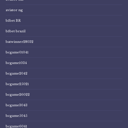
aviator ng
b1bet BR
b1bet brazil
batwinner28032
bcgame01041
bcgame1034
bcgame2042
bcgame25021
bcgame26022
bcgame3043
bcgame5045
bcgame6041