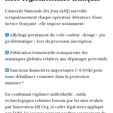
L’Autorité Nationale des Jeux (ANJ) surveille
scrupuleusement chaque opérateur détentrice d’une
licence française ; elle impose notamment :
Affichage permanent du code couleur « Rouge = jeu
problématique » lors du processus inscription.
Publication trimestrielle transparente des
statistiques globales relatives aux dépistages préventifs.
Sanctions financières importantes (> €500k) pour
toute défaillance constatée dans la protection
mineure.*
En combinant vigilance individuelle , outils
technologiques robustes fournis par les sites évalués
par Innovation Idf.Org ,et cadre légal strict appliqué