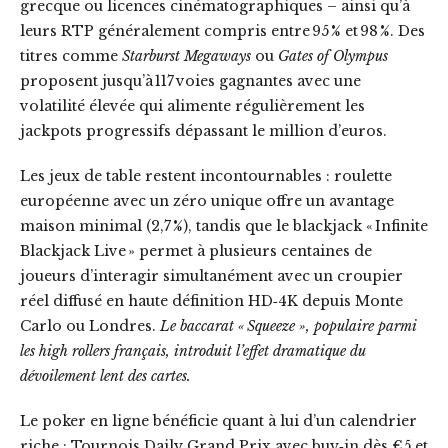
grecque ou licences cinématographiques – ainsi qu’à
leurs RTP généralement compris entre 95 % et 98 %. Des
titres comme
Starburst Megaways
ou
Gates of Olympus
proposent jusqu’à 117 voies gagnantes avec une
volatilité élevée qui alimente régulièrement les
jackpots progressifs dépassant le million d’euros.
Les jeux de table restent incontournables : roulette
européenne avec un zéro unique offre un avantage
maison minimal (2,7 %), tandis que le blackjack « Infinite
Blackjack Live » permet à plusieurs centaines de
joueurs d’interagir simultanément avec un croupier
réel diffusé en haute définition HD‑4K depuis Monte
Carlo ou Londres.
Le baccarat « Squeeze », populaire parmi
les high rollers français, introduit l’effet dramatique du
dévoilement lent des cartes.
Le poker en ligne bénéficie quant à lui d’un calendrier
riche : Tournois Daily Grand Prix avec buy‑in dès €5 et