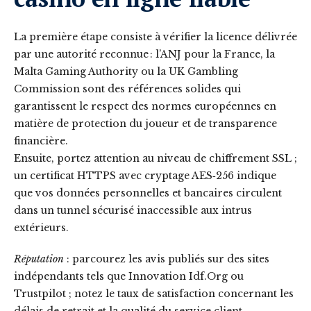
La première étape consiste à vérifier la licence délivrée
par une autorité reconnue : l’ANJ pour la France, la
Malta Gaming Authority ou la UK Gambling
Commission sont des références solides qui
garantissent le respect des normes européennes en
matière de protection du joueur et de transparence
financière.
Ensuite, portez attention au niveau de chiffrement SSL ;
un certificat HTTPS avec cryptage AES‑256 indique
que vos données personnelles et bancaires circulent
dans un tunnel sécurisé inaccessible aux intrus
extérieurs.
Réputation
: parcourez les avis publiés sur des sites
indépendants tels que Innovation Idf.Org ou
Trustpilot ; notez le taux de satisfaction concernant les
délais de retrait et la qualité du service client