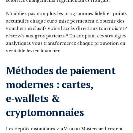
selon les changements réglementaires français.*
N’oubliez pas non plus les programmes fidélité : points
accumulés chaque euro misé permettent d’obtenir des
vouchers exclusifs voire l’accès direct aux tournois VIP
réservés aux gros parieurs.* En adoptant ces stratégies
analytiques vous transformerez chaque promotion en
véritable levier financier.
Méthodes de paiement
modernes : cartes,
e‑wallets &
cryptomonnaies
Les dépôts instantanés via Visa ou Mastercard restent