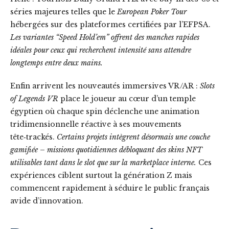
séries majeures telles que le
European Poker Tour
hébergées sur des plateformes certifiées par l’EFPSA.
Les variantes “Speed Hold’em” offrent des manches rapides
idéales pour ceux qui recherchent intensité sans attendre
longtemps entre deux mains.
Enfin arrivent les nouveautés immersives VR/AR :
Slots
of Legends VR
place le joueur au cœur d’un temple
égyptien où chaque spin déclenche une animation
tridimensionnelle réactive à ses mouvements
tête‑trackés.
Certains projets intègrent désormais une couche
gamifiée – missions quotidiennes débloquant des skins NFT
utilisables tant dans le slot que sur la marketplace interne.
Ces
expériences ciblent surtout la génération Z mais
commencent rapidement à séduire le public français
avide d’innovation.