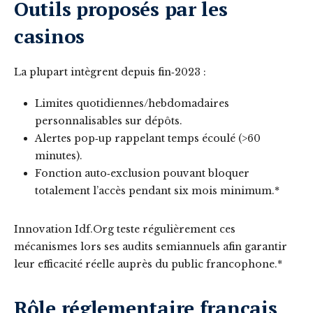
Outils proposés par les
casinos
La plupart intègrent depuis fin‑2023 :
Limites quotidiennes/hebdomadaires
personnalisables sur dépôts.
Alertes pop‑up rappelant temps écoulé (>60
minutes).
Fonction auto‑exclusion pouvant bloquer
totalement l’accès pendant six mois minimum.*
Innovation Idf.Org teste régulièrement ces
mécanismes lors ses audits semiannuels afin garantir
leur efficacité réelle auprès du public francophone.*
Rôle réglementaire français