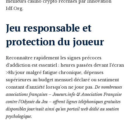
meilleurs casino crypto recensés par Innovation
Idf.Org.
Jeu responsable et
protection du joueur
Reconnaître rapidement les signes précoces
d’addiction est essentiel : heures passées devant l’écran
>8h/jour malgré fatigue chronique, dépenses
supérieures au budget mensuel déclaré ou sentiment
constant d’anxiété lorsqu’on ne joue pas.
De nombreuses
associations françaises – Joueurs.info & Association Française
contre l’Odyssée du Jeu – offrent lignes téléphoniques gratuites
disponibles jour/nuit ainsi qu’un portail web dédié au soutien
psychologique.