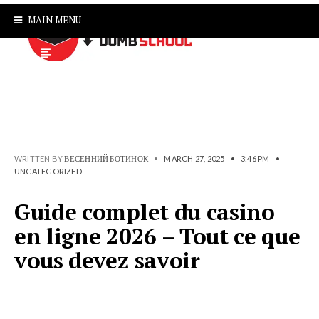
MAIN MENU
WRITTEN BY
ВЕСЕННИЙ БОТИНОК
•
MARCH 27, 2025
•
3:46 PM
•
UNCATEGORIZED
Guide complet du casino
en ligne 2026 – Tout ce que
vous devez savoir