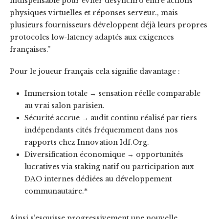
indispensable pour éviter désynchro entre actions
physiques virtuelles et réponses serveur., mais
plusieurs fournisseurs développent déjà leurs propres
protocoles low‑latency adaptés aux exigences
françaises.”
Pour le joueur français cela signifie davantage :
Immersion totale → sensation réelle comparable
au vrai salon parisien.
Sécurité accrue → audit continu réalisé par tiers
indépendants cités fréquemment dans nos
rapports chez Innovation Idf.Org.
Diversification économique → opportunités
lucratives via staking natif ou participation aux
DAO internes dédiées au développement
communautaire.*
Ainsi s’esquisse progressivement une nouvelle