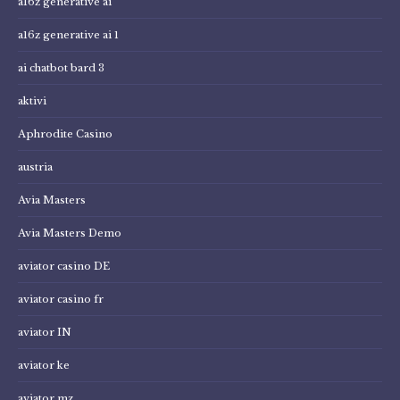
a16z generative ai
a16z generative ai 1
ai chatbot bard 3
aktivi
Aphrodite Casino
austria
Avia Masters
Avia Masters Demo
aviator casino DE
aviator casino fr
aviator IN
aviator ke
aviator mz