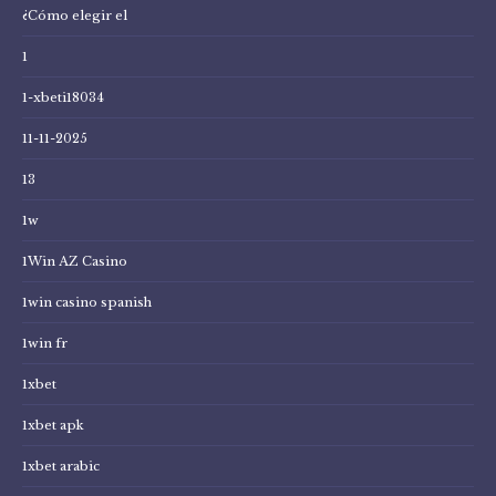
¿Cómo elegir el
1
1-xbeti18034
11-11-2025
13
1w
1Win AZ Casino
1win casino spanish
1win fr
1xbet
1xbet apk
1xbet arabic