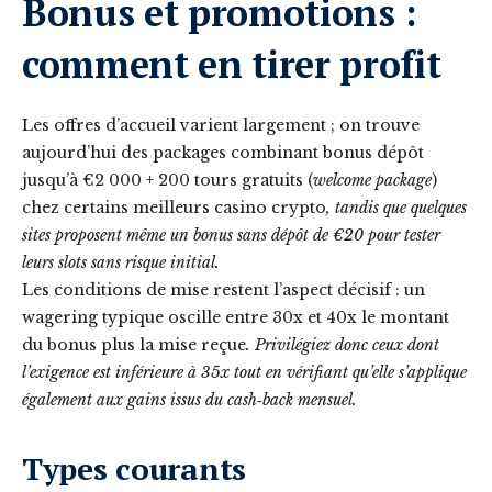
Bonus et promotions :
comment en tirer profit
Les offres d’accueil varient largement ; on trouve
aujourd’hui des packages combinant bonus dépôt
jusqu’à €2 000 + 200 tours gratuits (
welcome package
)
chez certains meilleurs casino crypto
, tandis que quelques
sites proposent même un bonus sans dépôt de €20 pour tester
leurs slots sans risque initial.
Les conditions de mise restent l’aspect décisif : un
wagering typique oscille entre 30x et 40x le montant
du bonus plus la mise reçue
. Privilégiez donc ceux dont
l’exigence est inférieure à 35x tout en vérifiant qu’elle s’applique
également aux gains issus du cash‑back mensuel.
Types courants