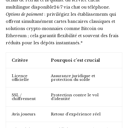
multilingue disponible24/7 via chat ou téléphone.
Options de paiement
: privilégiez les établissements qui
offrent simultanément cartes bancaires classiques et
solutions crypto‑monnaies comme Bitcoin ou
Ethereum ; cela garantit flexibilité et souvent des frais
réduits pour les dépôts instantanés.*
Critère
Pourquoi c’est crucial
Licence
Assurance juridique et
officielle
protection du solde
SSL /
Protection contre le vol
chiffrement
d’identité
Avis joueurs
Retour d’expérience réel