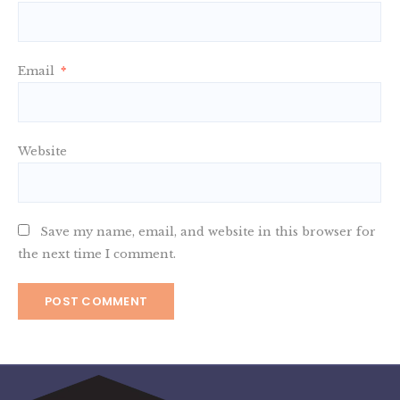
Email
*
Website
Save my name, email, and website in this browser for
the next time I comment.