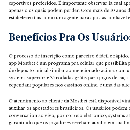
esportivos preferidos. É importante observar la cual ap
apenas o os quais podem perder. Com mais de 10 anos d
estabeleceu tais como um agente para apostas confiável 
Benefícios Pra Os Usuários
O processo de inscrição como parceiro é fácil e rápido
app Mostbet é um programa pra celular que possibilita p
de depósito inicial similar ao mencionado acima, com 
systems superior e 75 rodadas grátis para jogos de caça
cependant populares nos cassinos online, é uma das alte
O atendimento ao cliente da Mostbet está disponível vint
auxiliar os apostadores brasileiros. Os usuários podem
conversation ao vivo, por correio eletrônico, systems a
garantindo que os jogadores recebam auxílio em sua lín