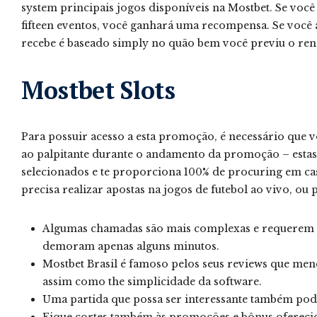
system principais jogos disponíveis na Mostbet. Se voc
fifteen eventos, você ganhará uma recompensa. Se você
recebe é baseado simply no quão bem você previu o re
Mostbet Slots
Para possuir acesso a esta promoção, é necessário que 
ao palpitante durante o andamento da promoção – estas
selecionados e te proporciona 100% de procuring em cas
precisa realizar apostas na jogos de futebol ao vivo, ou
Algumas chamadas são mais complexas e requerem pa
demoram apenas alguns minutos.
Mostbet Brasil é famoso pelos seus reviews que menc
assim como the simplicidade da software.
Uma partida que possa ser interessante também pode
Fique cortes também às promoções e bônus oferecido