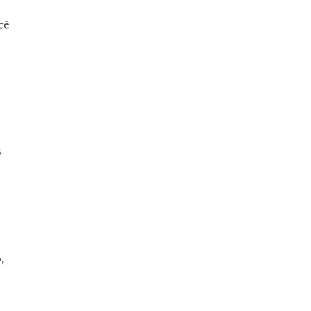
cê
s
,