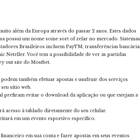
muito além da Europa através do passar 2 anos. Estes dados
sa possui um nome some sort of zelar no mercado. Sistemas
tadores Brasileiros incluem PayTM, transferências bancária
c Neteller. Você tem a possibilidade de ver as partidas
y out site do Mostbet.
s podem também efetuar apostas e usufruir dos serviços
seu sítio web.
ual prefiram evitar o download da aplicação ou que estejam a
á acesso à tablado diretamente do seu celular.
ceitará em um evento esportivo específico.
financeiro em sua conta e fazer apostas em seus eventos