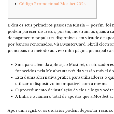
Código Promocional Mostbet 2024
E deu os seus primeiros passos na Rússia — porém, foi 
podem parecer discretos, porém, mostram os quais a ca
de pagamento populares disponíveis em virtude de apos
por bancos renomados, Visa/MasterCard, Skrill electroni
principais no método ao vivo mhh página principal carr
Sim, para além da aplicação Mostbet, os utilizadore
fornecidos pela Mostbet através da versão móvel do 
Esta é uma alternativa prática para utilizadores o q
utilizar o dispositivo incompatível com a mesma.
O procedimento de instalação é veloz e logo você ter
A linha é o número total de apostas que a Mostbet a
Após um registro, os usuários podem depositar recurso 