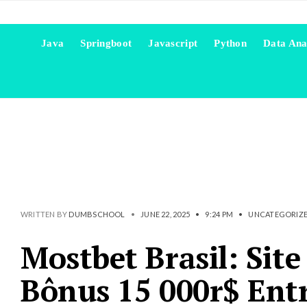
Java
Springboot
Javascript
Python
Data Ana
WRITTEN BY
DUMBSCHOOL
•
JUNE 22, 2025
•
9:24 PM
•
UNCATEGORIZ
Mostbet Brasil: Site 
Bônus 15 000r$ Ent