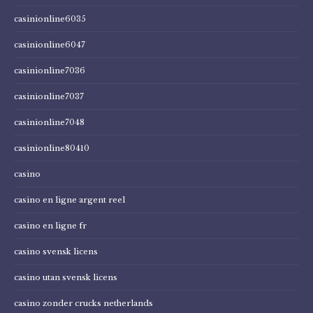
casinionline6035
casinionline6047
casinionline7036
casinionline7037
casinionline7048
casinionline80410
casino
casino en ligne argent reel
casino en ligne fr
casino svensk licens
casino utan svensk licens
casino zonder crucks netherlands