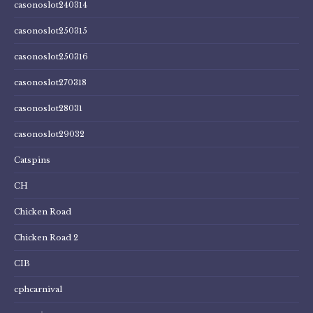
casonoslot240314
casonoslot250315
casonoslot250316
casonoslot270318
casonoslot28031
casonoslot29032
Catspins
CH
Chicken Road
Chicken Road 2
CIB
cphcarnival