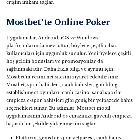
erişim imkanı sağlar.
Mostbet’te Online Poker
Uygulamalar, Android, iOS ve Windows
platformlarında mevcuttur, böylece çeşitli cihaz
kullanıcıları için uygunluk sunulur. Yeni üyelere çeşitli
hoş geldin bonusları ve promosyonlar da
sağlanmaktadır. Daha fazla bilgi ve ayrıntı için
Mostbet’in resmi net sitesini ziyaret edebilirsiniz.
Mostbet, spor bahisleri, canlı bahisler, gambling
establishment oyunları, canlı casino, sanal sporlar
empieza e-spor bahisleri gibi geniş bir yelpazede bahis
seçenekleri sunar. Bu adımlar, Mostbet mobil
uygulamasının Android os cihazınıza güvenli empieza
başarılı bir şekilde yüklenmesini sağlar.
Platform, geniş bir spor yelpazesi, canlı bahis