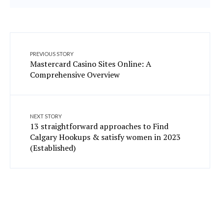
PREVIOUS STORY
Mastercard Casino Sites Online: A
Comprehensive Overview
NEXT STORY
13 straightforward approaches to Find
Calgary Hookups & satisfy women in 2023
(Established)