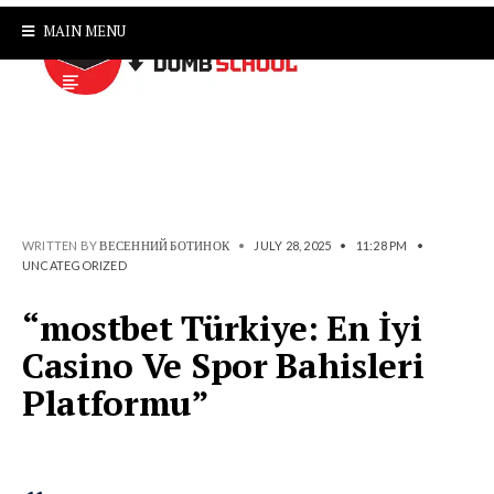
MAIN MENU
WRITTEN BY
ВЕСЕННИЙ БОТИНОК
•
JULY 28, 2025
•
11:28 PM
•
UNCATEGORIZED
“mostbet Türkiye: En İyi
Casino Ve Spor Bahisleri
Platformu”