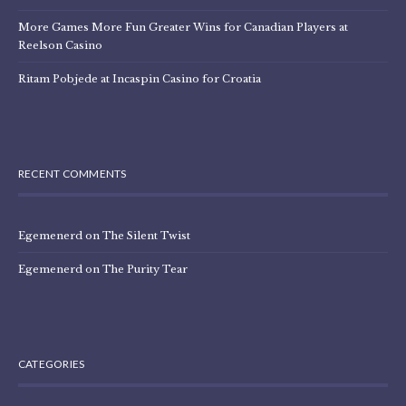
More Games More Fun Greater Wins for Canadian Players at
Reelson Casino
Ritam Pobjede at Incaspin Casino for Croatia
RECENT COMMENTS
Egemenerd
on
The Silent Twist
Egemenerd
on
The Purity Tear
CATEGORIES