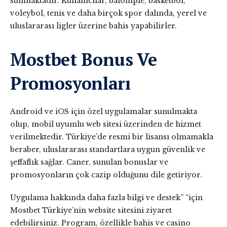
sunmaktadır. Kullanıcılar, balompié, basketbol,
voleybol, tenis ve daha birçok spor dalında, yerel ve
uluslararası ligler üzerine bahis yapabilirler.
Mostbet Bonus Ve
Promosyonları
Android ve iOS için özel uygulamalar sunulmakta
olup, mobil uyumlu web sitesi üzerinden de hizmet
verilmektedir. Türkiye’de resmi bir lisansı olmamakla
beraber, uluslararası standartlara uygun güvenlik ve
şeffaflık sağlar. Caner, sunulan bonuslar ve
promosyonların çok cazip olduğunu dile getiriyor.
Uygulama hakkında daha fazla bilgi ve destek” “için
Mostbet Türkiye’nin website sitesini ziyaret
edebilirsiniz. Program, özellikle bahis ve casino