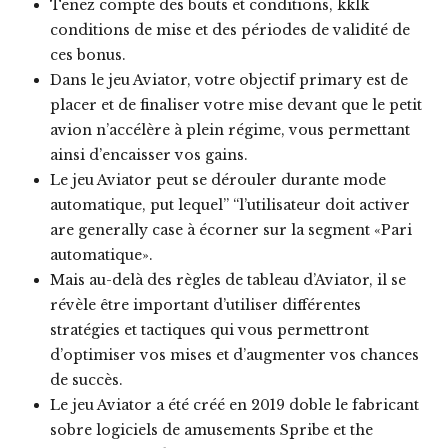
Tenez compte des bouts et conditions, kklk
conditions de mise et des périodes de validité de
ces bonus.
Dans le jeu Aviator, votre objectif primary est de
placer et de finaliser votre mise devant que le petit
avion n’accélère à plein régime, vous permettant
ainsi d’encaisser vos gains.
Le jeu Aviator peut se dérouler durante mode
automatique, put lequel” “l’utilisateur doit activer
are generally case à écorner sur la segment «Pari
automatique».
Mais au-delà des règles de tableau d’Aviator, il se
révèle être important d’utiliser différentes
stratégies et tactiques qui vous permettront
d’optimiser vos mises et d’augmenter vos chances
de succès.
Le jeu Aviator a été créé en 2019 doble le fabricant
sobre logiciels de amusements Spribe et the