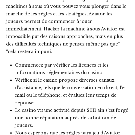
machines à sous où vous pouvez vous plonger dans le
marché de les règles et les stratégies, Aviator les
joueurs permet de commencer à jouer
immédiatement. Hacker la machine à sous Aviator est
impossible put des raisons approaches, mais en plus
des difficultés techniques ne pensez même pas que”
“cela restera impuni.
Commencez par vérifier les licences et les
informations réglementaires du casino.
Vérifiez si le casino propose diverses canaux
d’assistance, tels que le conversation en direct, l’e-
mail ou le téléphone, et évaluez leur temps de
réponse.
Le casino vit une activité depuis 2011 ain s’est forgé
une bonne réputation auprès de sa bottom de
joueurs.
Nous espérons que les règles para jeu d’Aviator