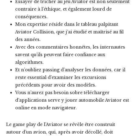
Essayer de tricher au jeu Aviator est non seulement
contraire à l’éthique, et également lourd de
conséquences.
Mon expertise réside dans le tableau palpitant
Aviator Collision, que j’ai étudié et maîtrisé au fil
des années.
Avec des commentaires honnêtes, les internautes
savent qu’ils peuvent faire confiance aux
algorithmes.
Et n’oubliez passing d’analyser les données, car il
reste essential d’examiner les excursions
précédents pour avoir des modèles.
Vous n’aurez pas besoin sobre télécharger
d’applications serve y jouer automobile Aviator est
online en mode navigateur.
Le game play de l’Aviator se révèle être construit
autour d’un avion, qui, après avoir décollé, doit