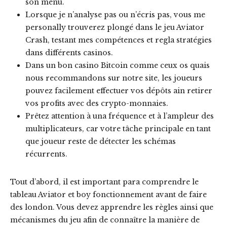
son menu.
Lorsque je n’analyse pas ou n’écris pas, vous me
personally trouverez plongé dans le jeu Aviator
Crash, testant mes compétences et regla stratégies
dans différents casinos.
Dans un bon casino Bitcoin comme ceux os quais
nous recommandons sur notre site, les joueurs
pouvez facilement effectuer vos dépôts ain retirer
vos profits avec des crypto-monnaies.
Prêtez attention à una fréquence et à l’ampleur des
multiplicateurs, car votre tâche principale en tant
que joueur reste de détecter les schémas
récurrents.
Tout d’abord, il est important para comprendre le
tableau Aviator et boy fonctionnement avant de faire
des london. Vous devez apprendre les règles ainsi que
mécanismes du jeu afin de connaître la manière de