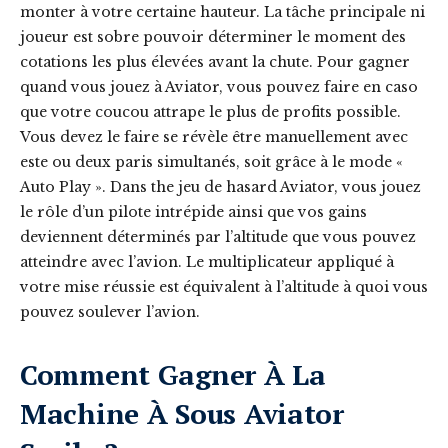
monter à votre certaine hauteur. La tâche principale ni
joueur est sobre pouvoir déterminer le moment des
cotations les plus élevées avant la chute. Pour gagner
quand vous jouez à Aviator, vous pouvez faire en caso
que votre coucou attrape le plus de profits possible.
Vous devez le faire se révèle être manuellement avec
este ou deux paris simultanés, soit grâce à le mode «
Auto Play ». Dans the jeu de hasard Aviator, vous jouez
le rôle d’un pilote intrépide ainsi que vos gains
deviennent déterminés par l’altitude que vous pouvez
atteindre avec l’avion. Le multiplicateur appliqué à
votre mise réussie est équivalent à l’altitude à quoi vous
pouvez soulever l’avion.
Comment Gagner À La
Machine À Sous Aviator