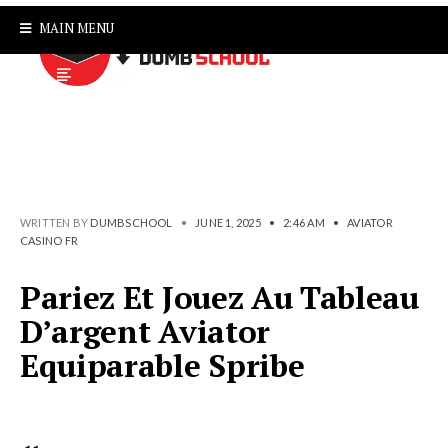
MAIN MENU
WRITTEN BY
DUMBSCHOOL
•
JUNE 1, 2025
•
2:46 AM
•
AVIATOR
CASINO FR
Pariez Et Jouez Au Tableau
D’argent Aviator
Equiparable Spribe