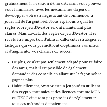
gratuitement à la version démo d’Aviator, vous pouvez
vous familiariser avec les mécanismes du jeu ou
développer votre stratégie avant de commencer à
jouer fill de l’argent réel. Nous espérons o qual les
règles sobre jeu d’Aviator seront maintenant plus
claires. Mais au-delà des règles de jeu d’Aviator, il se
révèle être important d’utiliser différentes stratégies et
tactiques qui vous permettront d’optimiser vos mises
et d’augmenter vos chances de succès.
De plus, ce n’est pas seulement adapté pour ze faire
des amis, mais il est possible de également
demander des conseils en allant sur la façon sobre
gagner plus.
Habituellement, Aviator est un jeu joué en utilisant
des crypto-monnaies et des licences comme MGA
ou UKGC eine sont pas pressées de réglementer
tous ces méthodes de paiement.