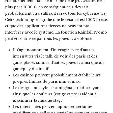
Habituellement, dans le marché de le jeu Aviator, c’est
plus para 1000 €, en conséquent cela devrait
probablement être suffisant serve tous les cybernautes.
Cette technologie signifie que le résultat est 100% précis
et que des applications tierces ne peuvent pas
interférer avec le système. La fonction Rainfall Promo
peut être utilisée par tous les joueurs à volonté.
Il s’agit notamment d’interagir avec d’autres
internautes via le talk, de voir des paris et des
gains placés similar d’autres joueurs ainsi que un
gameplay distinctif.
Les casinos peuvent probablement établir leurs
propres limites de paris min et max.
Le design and style n’est ni gênant ni distrayant,
ainsi que les couleurs (rouge et noir) aident à
maximiser la mise au stage.
Les internautes peuvent apporter certaines
modifications, telles os quais l’ajustement entre ma