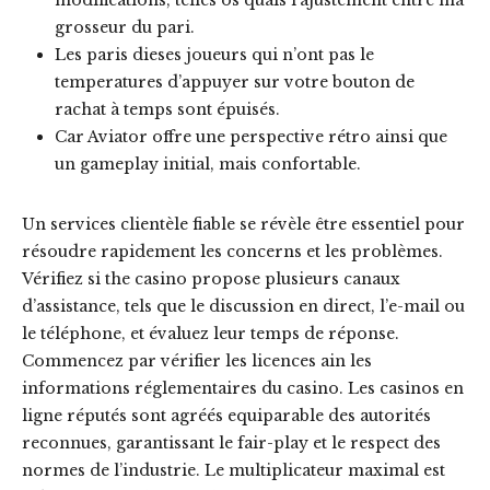
grosseur du pari.
Les paris dieses joueurs qui n’ont pas le
temperatures d’appuyer sur votre bouton de
rachat à temps sont épuisés.
Car Aviator offre une perspective rétro ainsi que
un gameplay initial, mais confortable.
Un services clientèle fiable se révèle être essentiel pour
résoudre rapidement les concerns et les problèmes.
Vérifiez si the casino propose plusieurs canaux
d’assistance, tels que le discussion en direct, l’e-mail ou
le téléphone, et évaluez leur temps de réponse.
Commencez par vérifier les licences ain les
informations réglementaires du casino. Les casinos en
ligne réputés sont agréés equiparable des autorités
reconnues, garantissant le fair-play et le respect des
normes de l’industrie. Le multiplicateur maximal est