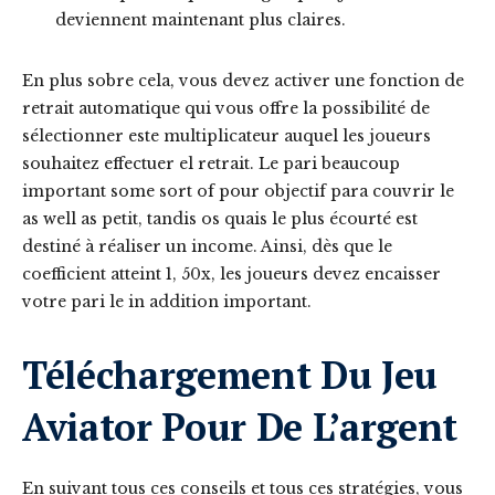
deviennent maintenant plus claires.
En plus sobre cela, vous devez activer une fonction de
retrait automatique qui vous offre la possibilité de
sélectionner este multiplicateur auquel les joueurs
souhaitez effectuer el retrait. Le pari beaucoup
important some sort of pour objectif para couvrir le
as well as petit, tandis os quais le plus écourté est
destiné à réaliser un income. Ainsi, dès que le
coefficient atteint 1, 50x, les joueurs devez encaisser
votre pari le in addition important.
Téléchargement Du Jeu
Aviator Pour De L’argent
En suivant tous ces conseils et tous ces stratégies, vous