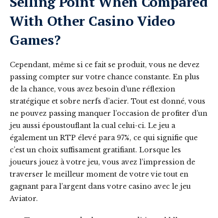
Selling Point When Compared
With Other Casino Video
Games?
Cependant, même si ce fait se produit, vous ne devez
passing compter sur votre chance constante. En plus
de la chance, vous avez besoin d’une réflexion
stratégique et sobre nerfs d’acier. Tout est donné, vous
ne pouvez passing manquer l’occasion de profiter d’un
jeu aussi époustouflant la cual celui-ci. Le jeu a
également un RTP élevé para 97%, ce qui signifie que
c’est un choix suffisament gratifiant. Lorsque les
joueurs jouez à votre jeu, vous avez l’impression de
traverser le meilleur moment de votre vie tout en
gagnant para l’argent dans votre casino avec le jeu
Aviator.