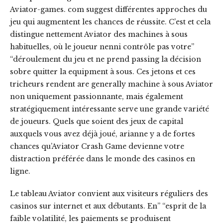
Aviator-games. com suggest différentes approches du
jeu qui augmentent les chances de réussite. C’est et cela
distingue nettement Aviator des machines à sous
habituelles, où le joueur nenni contrôle pas votre”
“déroulement du jeu et ne prend passing la décision
sobre quitter la equipment à sous. Ces jetons et ces
tricheurs rendent are generally machine à sous Aviator
non uniquement passionnante, mais également
stratégiquement intéressante serve une grande variété
de joueurs. Quels que soient des jeux de capital
auxquels vous avez déjà joué, arianne y a de fortes
chances qu’Aviator Crash Game devienne votre
distraction préférée dans le monde des casinos en
ligne.
Le tableau Aviator convient aux visiteurs réguliers des
casinos sur internet et aux débutants. En” “esprit de la
faible volatilité, les paiements se produisent