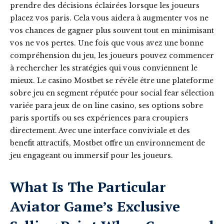
prendre des décisions éclairées lorsque les joueurs
placez vos paris. Cela vous aidera à augmenter vos ne
vos chances de gagner plus souvent tout en minimisant
vos ne vos pertes. Une fois que vous avez une bonne
compréhension du jeu, les joueurs pouvez commencer
à rechercher les stratégies qui vous conviennent le
mieux. Le casino Mostbet se révèle être une plateforme
sobre jeu en segment réputée pour social fear sélection
variée para jeux de on line casino, ses options sobre
paris sportifs ou ses expériences para croupiers
directement. Avec une interface conviviale et des
benefit attractifs, Mostbet offre un environnement de
jeu engageant ou immersif pour les joueurs.
What Is The Particular
Aviator Game’s Exclusive