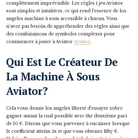
complètement imprévisible. Les règles i jeu Aviator
sont simples et intuitives, ce qui rend l’essence de los
angeles machine à sous accessible à chacun. Vous
n’avez pas besoin de appréhender des règles ainsi que
des combinaisons de symboles complexes pour
commencer à jouer à Aviator
aviator
.
Qui Est Le Créateur De
La Machine À Sous
Aviator?
Cela vous donne los angeles liberté d’essayer sobre
gagner autant la cual possible avec the deuxième pari
de 10 €. Disons que vous parvenez à encaisser lorsque
le coefficient atteint 5x et que vous obtenez fifty €.