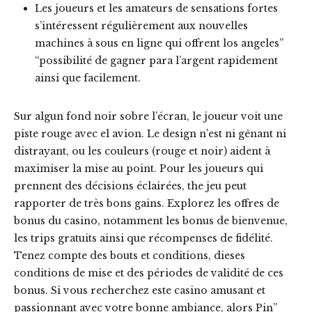
Les joueurs et les amateurs de sensations fortes
s’intéressent régulièrement aux nouvelles
machines à sous en ligne qui offrent los angeles”
“possibilité de gagner para l’argent rapidement
ainsi que facilement.
Sur algun fond noir sobre l’écran, le joueur voit une
piste rouge avec el avion. Le design n’est ni gênant ni
distrayant, ou les couleurs (rouge et noir) aident à
maximiser la mise au point. Pour les joueurs qui
prennent des décisions éclairées, the jeu peut
rapporter de très bons gains. Explorez les offres de
bonus du casino, notamment les bonus de bienvenue,
les trips gratuits ainsi que récompenses de fidélité.
Tenez compte des bouts et conditions, dieses
conditions de mise et des périodes de validité de ces
bonus. Si vous recherchez este casino amusant et
passionnant avec votre bonne ambiance, alors Pin”