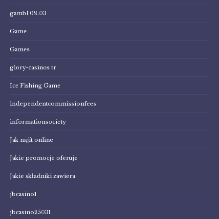
gambl 09.03
Game
Games
glory-casinos tr
Ice Fishing Game
independentcommissionfees
informationsociety
Jak najít online
Jakie promocje oferuje
Jakie składniki zawiera
jbcasino1
jbcasino25031