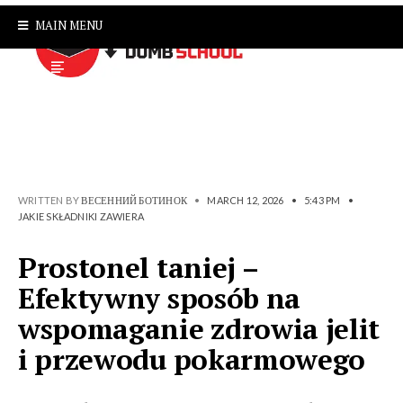
MAIN MENU
WRITTEN BY
ВЕСЕННИЙ БОТИНОК
•
MARCH 12, 2026
•
5:43 PM
•
JAKIE SKŁADNIKI ZAWIERA
Prostonel taniej –
Efektywny sposób na
wspomaganie zdrowia jelit
i przewodu pokarmowego