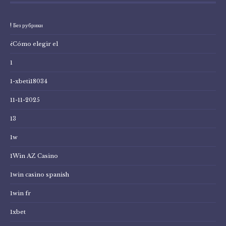
! Без рубрики
¿Cómo elegir el
1
1-xbeti18034
11-11-2025
13
1w
1Win AZ Casino
1win casino spanish
1win fr
1xbet