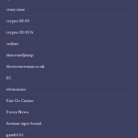
crazy time
crypto 23.03
crypto 23.03 fr
csdino
danceandjump
doctornewman.co.uk
EC
eloncasino
Fair Go Casino
Forex News
fortune tiger brazil
gambl 05