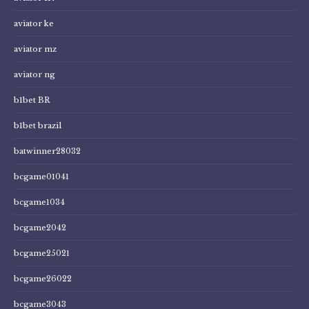
aviator ke
aviator mz
aviator ng
b1bet BR
b1bet brazil
batwinner28032
bcgame01041
bcgame1034
bcgame2042
bcgame25021
bcgame26022
bcgame3043