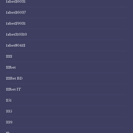
1xbet26031
1xbet26037
1xbet29031
1xbet310310
1xbet80412
222
22bet
22Bet BD
22bet IT
251
335
339